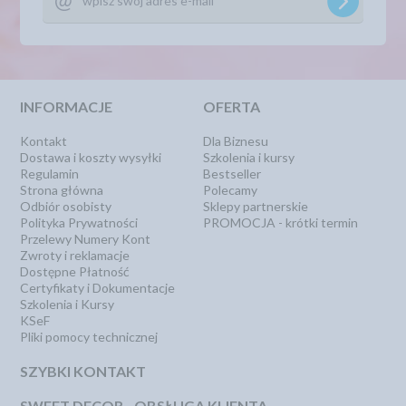
INFORMACJE
OFERTA
Kontakt
Dla Biznesu
Dostawa i koszty wysyłki
Szkolenia i kursy
Regulamin
Bestseller
Strona główna
Polecamy
Odbiór osobisty
Sklepy partnerskie
Polityka Prywatności
PROMOCJA - krótki termin
Przelewy Numery Kont
Zwroty i reklamacje
Dostępne Płatność
Certyfikaty i Dokumentacje
Szkolenia i Kursy
KSeF
Pliki pomocy technicznej
SZYBKI KONTAKT
SWEET DECOR - OBSŁUGA KLIENTA