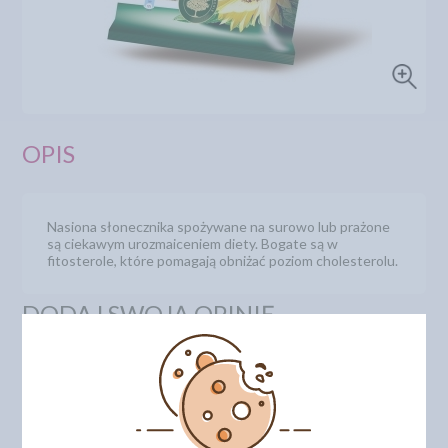
OPIS
Nasiona słonecznika spożywane na surowo lub prażone
są ciekawym urozmaiceniem diety. Bogate są w
fitosterole, które pomagają obniżać poziom cholesterolu.
DODAJ SWOJĄ OPINIĘ
PRODUKTY PODOBNE
INNI KLIENCI KUPILI TEŻ