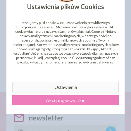
Ustawienia plików Cookies
Stosujemy pliki cookie w celu zapewnienia prawidłowego
funkcjonowania serwisu. Możemy również wykorzystywać pliki
cookie własne oraz naszych partnerów takich jak Google i Meta w
celach analitycznych i marketingowych, w szczególności do
spersonalizowania treści reklamowych zgodnie z Twoimi
preferencjami. Korzystanie z analitycznych i marketingowych plików
MAKAR - DYNIA ŁUSKANA
MAKAR - ŚLIWKA
cookie wymaga zgody, którą możesz wyrazić, klikając „Akceptuj
100G
SUSZONA 200G
wszystkie”. Jeżeli chcesz dostosować swoje zgody dla nas i naszych
partnerów, kliknij „Zarządzaj cookies”. Wyrażoną zgodę możesz
3,48 zł
6,75 zł
cena:
cena:
wycofać w każdym momencie, zmieniając wybrane ustawienia.
DO KOSZYKA
DO KOSZYKA
Ustawienia
Akceptuj wszystkie
newsletter