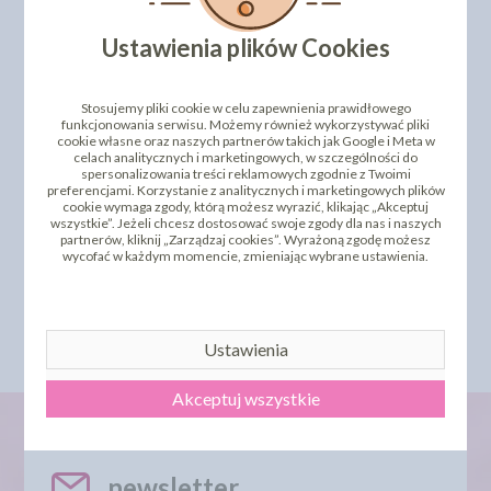
Ustawienia plików Cookies
Stosujemy pliki cookie w celu zapewnienia prawidłowego
funkcjonowania serwisu. Możemy również wykorzystywać pliki
cookie własne oraz naszych partnerów takich jak Google i Meta w
celach analitycznych i marketingowych, w szczególności do
spersonalizowania treści reklamowych zgodnie z Twoimi
preferencjami. Korzystanie z analitycznych i marketingowych plików
cookie wymaga zgody, którą możesz wyrazić, klikając „Akceptuj
PŁATKI CZEKOLADOWE
wszystkie”. Jeżeli chcesz dostosować swoje zgody dla nas i naszych
MAKAR - RODZYNKA
BŁYSZCZĄCE - MIESZANE
partnerów, kliknij „Zarządzaj cookies”. Wyrażoną zgodę możesz
PREMIUM 100G
60G
wycofać w każdym momencie, zmieniając wybrane ustawienia.
2,72 zł
7,29 zł
cena:
cena:
DO KOSZYKA
DO KOSZYKA
Ustawienia
Akceptuj wszystkie
newsletter