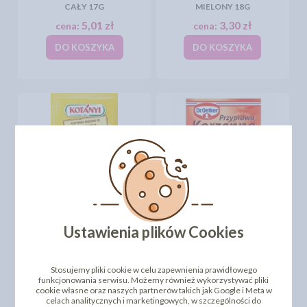
CAŁY 17G
MIELONY 18G
5,01 zł
3,30 zł
cena:
cena:
DO KOSZYKA
DO KOSZYKA
PRZYPRAWA KORZENNA
PRZYPRAWA KORZENNA
DO PIERNIKA 27G -
DO PIERNIKA LUB
KOTANYI
GRZANEGO WINA - 40G
Ustawienia plików Cookies
3,87 zł
3,25 zł
cena:
cena:
DO KOSZYKA
DO KOSZYKA
Stosujemy pliki cookie w celu zapewnienia prawidłowego
funkcjonowania serwisu. Możemy również wykorzystywać pliki
cookie własne oraz naszych partnerów takich jak Google i Meta w
celach analitycznych i marketingowych, w szczególności do