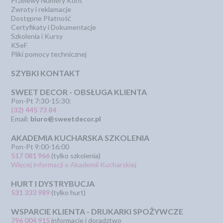
Przelewy Numery Kont
Zwroty i reklamacje
Dostępne Płatność
Certyfikaty i Dokumentacje
Szkolenia i Kursy
KSeF
Pliki pomocy technicznej
SZYBKI KONTAKT
SWEET DECOR - OBSŁUGA KLIENTA
Pon-Pt 7:30-15:30:
(32) 445 73 84
Email:
biuro@sweetdecor.pl
AKADEMIA KUCHARSKA SZKOLENIA
Pon-Pt 9:00-16:00
517 081 966
(tylko szkolenia)
Więcej informacji o Akademii Kucharskiej
HURT I DYSTRYBUCJA
531 333 989
(tylko hurt)
WSPARCIE KLIENTA - DRUKARKI SPOŻYWCZE
796 004 915
informacje i doradztwo