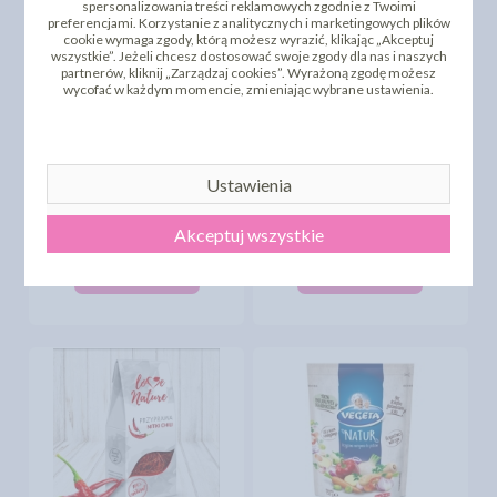
spersonalizowania treści reklamowych zgodnie z Twoimi
preferencjami. Korzystanie z analitycznych i marketingowych plików
cookie wymaga zgody, którą możesz wyrazić, klikając „Akceptuj
wszystkie”. Jeżeli chcesz dostosować swoje zgody dla nas i naszych
partnerów, kliknij „Zarządzaj cookies”. Wyrażoną zgodę możesz
wycofać w każdym momencie, zmieniając wybrane ustawienia.
Ustawienia
RAMI - ANYŻ
GWIAŹDZISTY 15G
SOS CUMBERLAND 200G
Akceptuj wszystkie
3,65 zł
11,03 zł
cena:
cena:
DO KOSZYKA
DO KOSZYKA