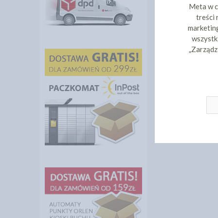
Meta w c
treści
marketing
wszystki
„Zarządz