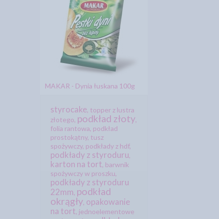
MAKAR - Dynia łuskana 100g
styrocake
,
topper z lustra
podkład złoty
złotego
,
,
folia rantowa
,
podkład
prostokątny
,
tusz
spożywczy
,
podkłady z hdf
,
podkłady z styroduru
,
karton na tort
,
barwnik
spożywczy w proszku
,
podkłady z styroduru
podkład
22mm
,
okrągły
opakowanie
,
na tort
,
jednoelementowe