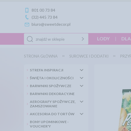
801 00 73 84
(32) 445 73 84
biuro@sweetdecor.pl
LODY
DLA
STRONA GŁÓWNA
SUROWCE I DODATKI
PRZY
STREFA INSPIRACJI
ŚWIĘTA I OKOLICZNOŚCI
BARWNIKI SPOŻYWCZE
BARWNIKI DEKORACYJNE
AEROGRAFY SPOŻYWCZE,
ZAMSZOWANIE
AKCESORIA DO TORTÓW
BONY UPOMINKOWE -
VOUCHER'Y