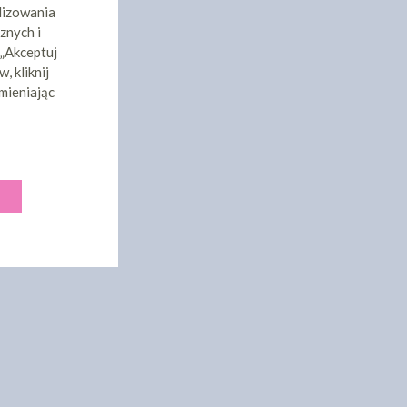
lizowania
znych i
 „Akceptuj
, kliknij
mieniając