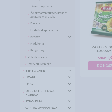
Owoce w puszce
Żelatyna w płatkach/listkach,
żelatyna w proszku
Bakalie
Dodatki do pieczenia
Kremy
Nadzienia
MAKAR - SŁO
Przyprawy
ŁUSKANY 
Żele dekoracyjne
1,9
cena:
Pasty cukiernicze
DO KOS
BENTO CAKE
LIZAKI
LODY
OFERTA HURTOWA -
HORECA-
SZKOLENIA
WIELKA WYPRZEDAŻ