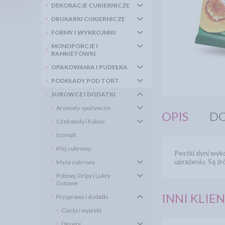
DEKORACJE CUKIERNICZE
DRUKARKI CUKIERNICZE
FORMY I WYKROJNIKI
MONOPORCJE I
BANKIETÓWKI
OPAKOWANIA I PUDEŁKA
PODKŁADY POD TORT
SUROWCE I DODATKI
Aromaty spożywcze
OPIS
DO
Czekolady i Kakao
Izomalt
Klej cukrowy
Pestki dyni wyk
uprażeniu. Są ź
Masa cukrowa
Polewy, Dripy i Lukry
Gotowe
INNI KLIEN
Przyprawy i dodatki
Ciasta i wypieki
Desery