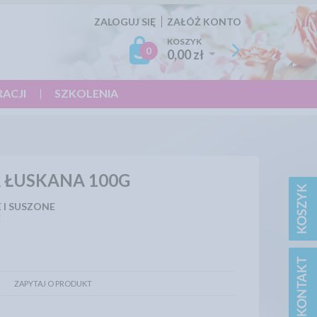
ZALOGUJ SIĘ
ZAŁÓŻ KONTO
KOSZYK
0
0,00 zł
RACJI
SZKOLENIA
A ŁUSKANA 100G
 I SUSZONE
E
ZAPYTAJ O PRODUKT