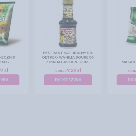
EKSTRAKT NATURALNY DR.
NECZNIK
OETKER- WANILIA BOURBON
100G
Z MADAGASKARU-30 ML
MAKAR 
7 zł
9,29 zł
cena:
cen
ZYKA
DO KOSZYKA
DO 