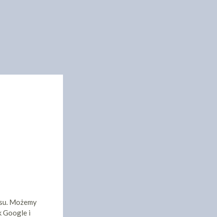
isu. Możemy
k Google i