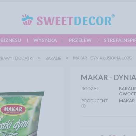
 BIZNESU
WYSYŁKA
PRZELEW
STREFA INSPI
MAKAR - DYNIA ŁUSKANA 100G
PRAWY I DODATKI
BAKALIE
MAKAR - DYNI
RODZAJ
BAKALIE
OWOC
PRODUCENT
MAKAR
ⓘ