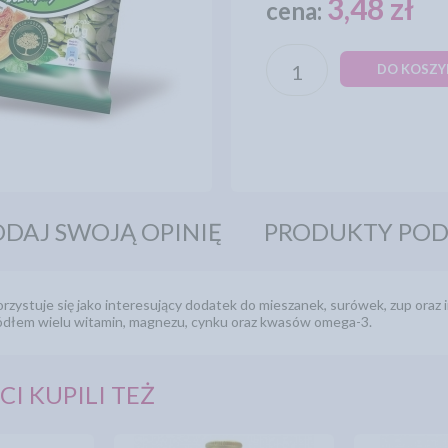
3,48 zł
cena:
DO KOSZY
DAJ SWOJĄ OPINIĘ
PRODUKTY PO
orzystuje się jako interesujący dodatek do mieszanek, surówek, zup oraz
ródłem wielu witamin, magnezu, cynku oraz kwasów omega-3.
CI KUPILI TEŻ