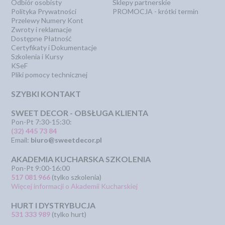
Odbiór osobisty
Sklepy partnerskie
Polityka Prywatności
PROMOCJA - krótki termin
Przelewy Numery Kont
Zwroty i reklamacje
Dostępne Płatność
Certyfikaty i Dokumentacje
Szkolenia i Kursy
KSeF
Pliki pomocy technicznej
SZYBKI KONTAKT
SWEET DECOR - OBSŁUGA KLIENTA
Pon-Pt 7:30-15:30:
(32) 445 73 84
Email:
biuro@sweetdecor.pl
AKADEMIA KUCHARSKA SZKOLENIA
Pon-Pt 9:00-16:00
517 081 966
(tylko szkolenia)
Więcej informacji o Akademii Kucharskiej
HURT I DYSTRYBUCJA
531 333 989
(tylko hurt)