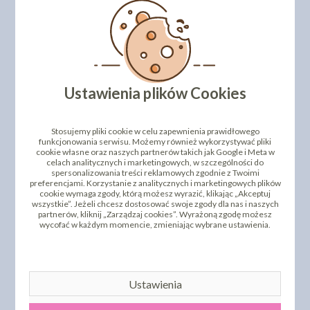
Ustawienia plików Cookies
Stosujemy pliki cookie w celu zapewnienia prawidłowego
funkcjonowania serwisu. Możemy również wykorzystywać pliki
MAKAR - MAK MIELONY
MAKAR - MIESZANKA
cookie własne oraz naszych partnerów takich jak Google i Meta w
200G
STUDENCKA 100G
celach analitycznych i marketingowych, w szczególności do
6,80 zł
3,08 zł
cena:
cena:
spersonalizowania treści reklamowych zgodnie z Twoimi
preferencjami. Korzystanie z analitycznych i marketingowych plików
DO KOSZYKA
DO KOSZYKA
cookie wymaga zgody, którą możesz wyrazić, klikając „Akceptuj
wszystkie”. Jeżeli chcesz dostosować swoje zgody dla nas i naszych
partnerów, kliknij „Zarządzaj cookies”. Wyrażoną zgodę możesz
wycofać w każdym momencie, zmieniając wybrane ustawienia.
Ustawienia