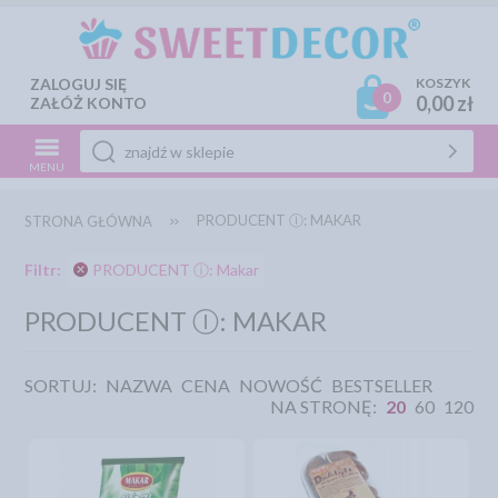
ZALOGUJ SIĘ
KOSZYK
0
0,00 zł
ZAŁÓŻ KONTO
MENU
PRODUCENT Ⓘ: MAKAR
STRONA GŁÓWNA
Filtr:
PRODUCENT ⓘ: Makar
PRODUCENT Ⓘ: MAKAR
SORTUJ:
NAZWA
CENA
NOWOŚĆ
BESTSELLER
NA STRONĘ:
20
60
120