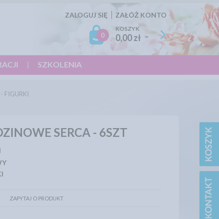
ZALOGUJ SIĘ
ZAŁÓŻ KONTO
KOSZYK
0
0,00 zł
RACJI
SZKOLENIA
- FIGURKI
ZINOWE SERCA - 6SZT
N
WY
I
ZAPYTAJ O PRODUKT