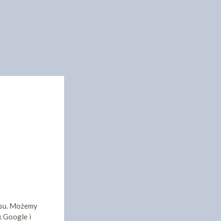
isu. Możemy
k Google i