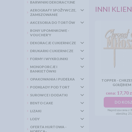
BARWNIKI DEKORACYJNE
INNI KLIEN
AEROGRAFY SPOŻYWCZE,
ZAMSZOWANIE
AKCESORIA DO TORTÓW
BONY UPOMINKOWE -
VOUCHER'Y
DEKORACJE CUKIERNICZE
DRUKARKI CUKIERNICZE
FORMY I WYKROJNIKI
MONOPORCJE I
BANKIETÓWKI
OPAKOWANIA I PUDEŁKA
TOPPER - CHRZE
GOŁĘBIEM 
PODKŁADY POD TORT
17,70 z
cena:
SUROWCE I DODATKI
DO KOS
BENTO CAKE
Najniższa cena z 
LIZAKI
obniżką:
21,
LODY
OFERTA HURTOWA -
HORECA-