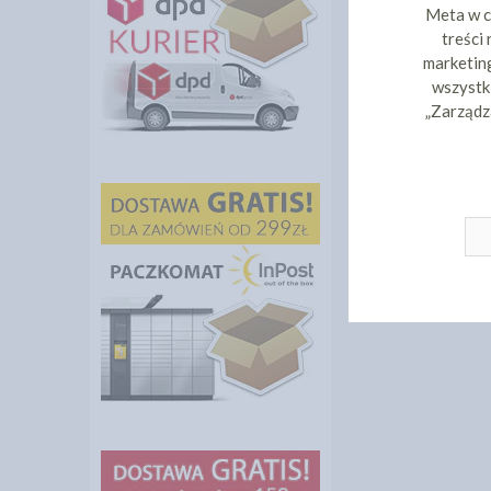
Meta w c
treści
marketing
wszystki
„Zarządz