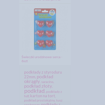
Świeczki urodzinowe serca -
6szt
podkłady z styroduru
podkład
22mm
,
okrągły
,
saracino
,
podkład złoty
,
podkład
,
podkłady z
karton na tort
hdf
,
,
podkład prostokątny
,
tusz
podkłady z
spożywczy
,