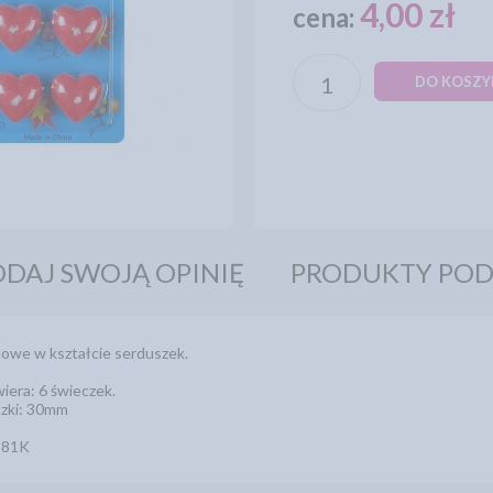
4,00 zł
cena:
DO KOSZY
DAJ SWOJĄ OPINIĘ
PRODUKTY PO
nowe w kształcie serduszek.
era: 6 świeczek.
zki: 30mm
281K