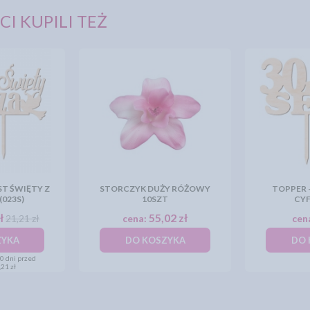
CI KUPILI TEŻ
ST ŚWIĘTY Z
STORCZYK DUŻY RÓŻOWY
TOPPER -
(023S)
10SZT
CYF
ł
55,02 zł
21,21 zł
cena:
cen
ZYKA
DO KOSZYKA
DO 
30 dni przed
21 zł