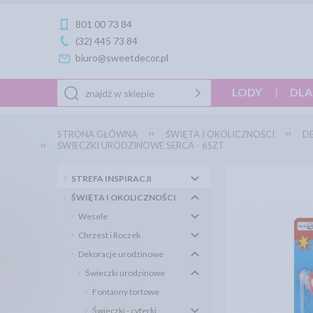
801 00 73 84
(32) 445 73 84
biuro@sweetdecor.pl
LODY
DLA
STRONA GŁÓWNA
ŚWIĘTA I OKOLICZNOŚCI
D
ŚWIECZKI URODZINOWE SERCA - 6SZT
STREFA INSPIRACJI
ŚWIĘTA I OKOLICZNOŚCI
Wesele
Chrzest i Roczek
Dekoracje urodzinowe
Świeczki urodzinowe
Fontanny tortowe
Świeczki - cyferki