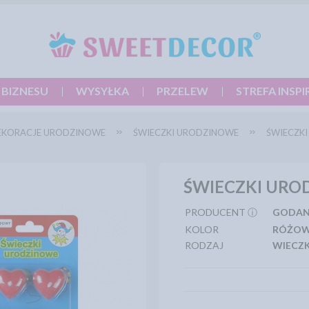
 BIZNESU
WYSYŁKA
PRZELEW
STREFA INSPI
EKORACJE URODZINOWE
ŚWIECZKI URODZINOWE
ŚWIECZKI 
ŚWIECZKI UROD
PRODUCENT ⓘ
GODA
KOLOR
RÓŻO
RODZAJ
WIECZK