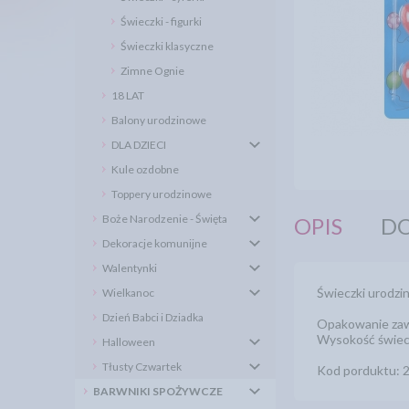
Świeczki - figurki
Świeczki klasyczne
Zimne Ognie
18 LAT
Balony urodzinowe
DLA DZIECI
Kule ozdobne
Toppery urodzinowe
Boże Narodzenie - Święta
OPIS
DO
Dekoracje komunijne
Walentynki
Świeczki urodzi
Wielkanoc
Dzień Babci i Dziadka
Opakowanie zawi
Wysokość świec
Halloween
Tłusty Czwartek
Kod porduktu: 
BARWNIKI SPOŻYWCZE