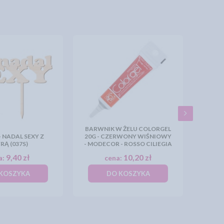
BARWNIK W ŻELU COLORGEL
 NADAL SEXY Z
20G - CZERWONY WIŚNIOWY
RĄ (037S)
- MODECOR - ROSSO CILIEGIA
9,40 zł
10,20 zł
a:
cena:
KOSZYKA
DO KOSZYKA