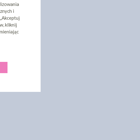
lizowania
znych i
 „Akceptuj
, kliknij
mieniając