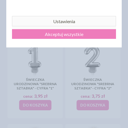
13,70 zł
3,95 zł
cena:
cena:
DO KOSZYKA
DO KOSZYKA
Ustawienia
Akceptuj wszystkie
ŚWIECZKA
ŚWIECZKA
URODZINOWA "SREBRNA
URODZINOWA "SREBRNA
SZTABKA" - CYFRA "1"
SZTABKA" - CYFRA "2"
3,95 zł
3,75 zł
cena:
cena:
DO KOSZYKA
DO KOSZYKA