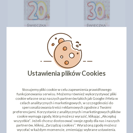
ŚWIECZKA
ŚWIECZKA
URODZINOWA -
URODZINOWA -
KOLOROWA CYFRA "20" -
KOLOROWA CYFRA "30" -
BLISTER
BLISTER
7,00 zł
7,00 zł
cena:
cena:
DO KOSZYKA
DO KOSZYKA
Ustawienia plików Cookies
Stosujemy pliki cookie w celu zapewnienia prawidłowego
funkcjonowania serwisu. Możemy również wykorzystywać pliki
cookie własne oraz naszych partnerów takich jak Google i Meta w
celach analitycznych i marketingowych, w szczególności do
spersonalizowania treści reklamowych zgodnie z Twoimi
preferencjami. Korzystanie z analitycznych i marketingowych plików
cookie wymaga zgody, którą możesz wyrazić, klikając „Akceptuj
wszystkie”. Jeżeli chcesz dostosować swoje zgody dla nas i naszych
ŚWIECZKA
ŚWIECZKA
partnerów, kliknij „Zarządzaj cookies”. Wyrażoną zgodę możesz
URODZINOWA - SREBRNA
URODZINOWA "SREBRNA
wycofać w każdym momencie, zmieniając wybrane ustawienia.
CYFRA "25"
SZTABKA" - CYFRA "0"