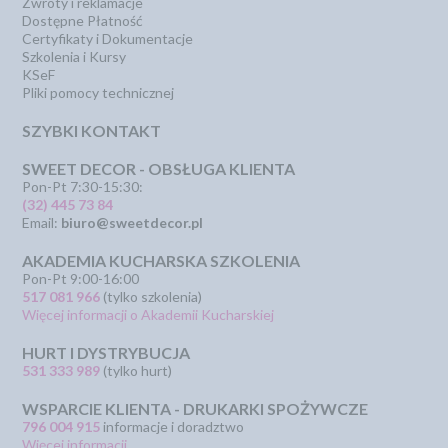
Zwroty i reklamacje
Dostępne Płatność
Certyfikaty i Dokumentacje
Szkolenia i Kursy
KSeF
Pliki pomocy technicznej
SZYBKI KONTAKT
SWEET DECOR - OBSŁUGA KLIENTA
Pon-Pt 7:30-15:30:
(32) 445 73 84
Email:
biuro@sweetdecor.pl
AKADEMIA KUCHARSKA SZKOLENIA
Pon-Pt 9:00-16:00
517 081 966
(tylko szkolenia)
Więcej informacji o Akademii Kucharskiej
HURT I DYSTRYBUCJA
531 333 989
(tylko hurt)
WSPARCIE KLIENTA - DRUKARKI SPOŻYWCZE
796 004 915
informacje i doradztwo
Więcej informacji