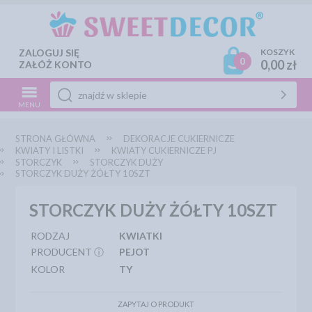
ZALOGUJ SIĘ
KOSZYK
0
0,00 zł
ZAŁÓŻ KONTO
MENU
STRONA GŁÓWNA
DEKORACJE CUKIERNICZE
KWIATY I LISTKI
KWIATY CUKIERNICZE PJ
STORCZYK
STORCZYK DUŻY
STORCZYK DUŻY ŻÓŁTY 10SZT
STORCZYK DUŻY ŻÓŁTY 10SZT
RODZAJ
KWIATKI
PRODUCENT ⓘ
PEJOT
KOLOR
TY
ZAPYTAJ O PRODUKT