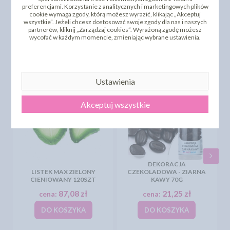
preferencjami. Korzystanie z analitycznych i marketingowych plików
cookie wymaga zgody, którą możesz wyrazić, klikając „Akceptuj
DODAJ SWOJĄ OPINIĘ
wszystkie”. Jeżeli chcesz dostosować swoje zgody dla nas i naszych
partnerów, kliknij „Zarządzaj cookies”. Wyrażoną zgodę możesz
PRODUKTY PODOBNE
wycofać w każdym momencie, zmieniając wybrane ustawienia.
INNI KLIENCI KUPILI TEŻ
Ustawienia
Akceptuj wszystkie
DEKORACJA
LISTEK MAX ZIELONY
CZEKOLADOWA - ZIARNA
CIENIOWANY 120SZT
KAWY 70G
87,08 zł
21,25 zł
cena:
cena:
DO KOSZYKA
DO KOSZYKA