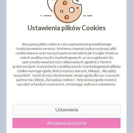
DODAJ SWOJĄ OPINIĘ
PRODUKTY PODOBNE
Ustawienia plików Cookies
INNI KLIENCI KUPILI TEŻ
Stosujemy pliki cookie w celu zapewnienia prawidłowego
funkcjonowania serwisu. Możemy również wykorzystywać pliki
cookie własne oraz naszych partnerów takich jak Google i Meta w
celach analitycznych i marketingowych, w szczególności do
spersonalizowania treści reklamowych zgodnie z Twoimi
preferencjami. Korzystanie z analitycznych i marketingowych plików
cookie wymaga zgody, którą możesz wyrazić, klikając „Akceptuj
wszystkie”. Jeżeli chcesz dostosować swoje zgody dla nas i naszych
partnerów, kliknij „Zarządzaj cookies”. Wyrażoną zgodę możesz
wycofać w każdym momencie, zmieniając wybrane ustawienia.
FIGURKA CUKROWA - MIŚ
AROMAT W PROSZKU -
KUDŁATY - NIEBIESKI
MALINOWY
41,09 zł
9,48 zł
cena:
cena:
Ustawienia
DO KOSZYKA
DO KOSZYKA
Akceptuj wszystkie