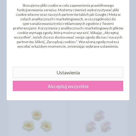
Stosujemy pliki cookie w celu zapewnienia prawidłowego
funkcjonowania serwisu. Możemy również wykorzystywać pliki
cookie własne oraz naszych partnerów takich jak Google i Meta w
celach analitycznych i marketingowych, w szczególności do
spersonalizowania treści reklamowych zgodnie z Twoimi
preferencjami. Korzystanie z analitycznych i marketingowych plików
cookie wymaga zgody, którą możesz wyrazić, klikając „Akceptuj
wszystkie”. Jeżeli chcesz dostosować swoje zgody dla nas i naszych
partnerów, kliknij „Zarządzaj cookies”. Wyrażoną zgodę możesz
wycofać w każdym momencie, zmieniając wybrane ustawienia.
DODAJ SWOJĄ OPINIĘ
PRODUKTY PODOBNE
Ustawienia
INNI KLIENCI KUPILI TEŻ
Akceptuj wszystkie