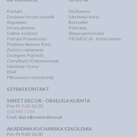
Kontakt
Dla Biznesu
Dostawa i koszty wysyłki
Szkolenia i kursy
Regulamin
Bestseller
Strona główna
Polecamy
Odbiór osobisty
Sklepy partnerskie
Polityka Prywatności
PROMOCJA - krótki termin
Przelewy Numery Kont
Zwroty i reklamacje
Dostępne Płatność
Certyfikaty i Dokumentacje
Szkolenia i Kursy
KSeF
Pliki pomocy technicznej
SZYBKI KONTAKT
SWEET DECOR - OBSŁUGA KLIENTA
Pon-Pt 7:30-15:30:
(32) 445 73 84
Email:
biuro@sweetdecor.pl
AKADEMIA KUCHARSKA SZKOLENIA
Pon-Pt 9:00-16:00