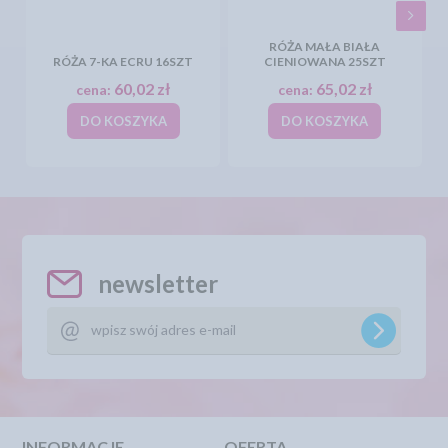
RÓŻA MAŁA BIAŁA
RÓŻA 7-KA ECRU 16SZT
CIENIOWANA 25SZT
60,02 zł
65,02 zł
cena:
cena:
DO KOSZYKA
DO KOSZYKA
newsletter
INFORMACJE
OFERTA