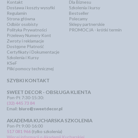
Kontakt
Dla Biznesu
Dostawa i koszty wysyłki
Szkolenia i kursy
Regulamin
Bestseller
Strona główna
Polecamy
Odbiór osobisty
Sklepy partnerskie
Polityka Prywatności
PROMOCJA - krótki termin
Przelewy Numery Kont
Zwroty i reklamacje
Dostępne Płatność
Certyfikaty i Dokumentacje
Szkolenia i Kursy
KSeF
Pliki pomocy technicznej
SZYBKI KONTAKT
SWEET DECOR - OBSŁUGA KLIENTA
Pon-Pt 7:30-15:30:
(32) 445 73 84
Email:
biuro@sweetdecor.pl
AKADEMIA KUCHARSKA SZKOLENIA
Pon-Pt 9:00-16:00
517 081 966
(tylko szkolenia)
Więcej informacji o Akademii Kucharskiej