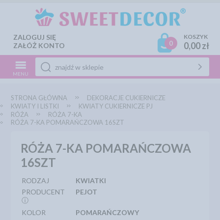
ZALOGUJ SIĘ
KOSZYK
0
0,00 zł
ZAŁÓŻ KONTO
MENU
STRONA GŁÓWNA
DEKORACJE CUKIERNICZE
KWIATY I LISTKI
KWIATY CUKIERNICZE PJ
RÓŻA
RÓŻA 7-KA
RÓŻA 7-KA POMARAŃCZOWA 16SZT
RÓŻA 7-KA POMARAŃCZOWA
16SZT
RODZAJ
KWIATKI
PRODUCENT
PEJOT
ⓘ
KOLOR
POMARAŃCZOWY