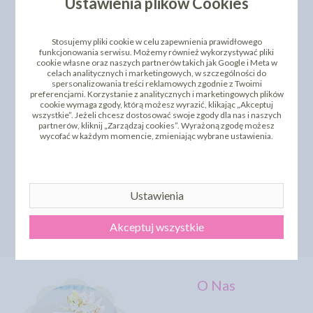
Ustawienia plików Cookies
Stosujemy pliki cookie w celu zapewnienia prawidłowego
funkcjonowania serwisu. Możemy również wykorzystywać pliki
cookie własne oraz naszych partnerów takich jak Google i Meta w
celach analitycznych i marketingowych, w szczególności do
spersonalizowania treści reklamowych zgodnie z Twoimi
preferencjami. Korzystanie z analitycznych i marketingowych plików
cookie wymaga zgody, którą możesz wyrazić, klikając „Akceptuj
wszystkie”. Jeżeli chcesz dostosować swoje zgody dla nas i naszych
partnerów, kliknij „Zarządzaj cookies”. Wyrażoną zgodę możesz
wycofać w każdym momencie, zmieniając wybrane ustawienia.
RÓŻA CHIŃSKA MAŁA
OPŁATEK NA TORT
HERBACIANY 35 SZT.
CHRZEST 00554B - 21 CM
91,61 zł
11,43 zł
cena:
cena:
Ustawienia
DO KOSZYKA
DO KOSZYKA
Akceptuj wszystkie
O Nas