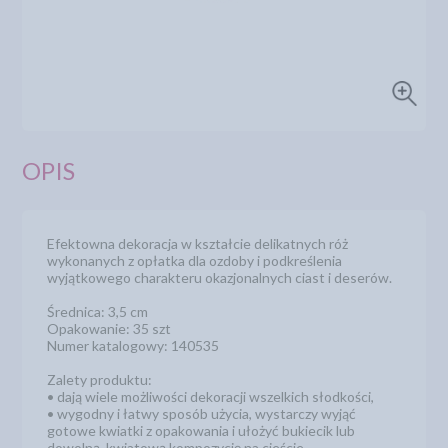
OPIS
Efektowna dekoracja w kształcie delikatnych róż
wykonanych z opłatka dla ozdoby i podkreślenia
wyjątkowego charakteru okazjonalnych ciast i deserów.
Średnica: 3,5 cm
Opakowanie: 35 szt
Numer katalogowy: 140535
Zalety produktu:
• dają wiele możliwości dekoracji wszelkich słodkości,
• wygodny i łatwy sposób użycia, wystarczy wyjąć
gotowe kwiatki z opakowania i ułożyć bukiecik lub
dowolną, kwiatową kompozycję na cieście,