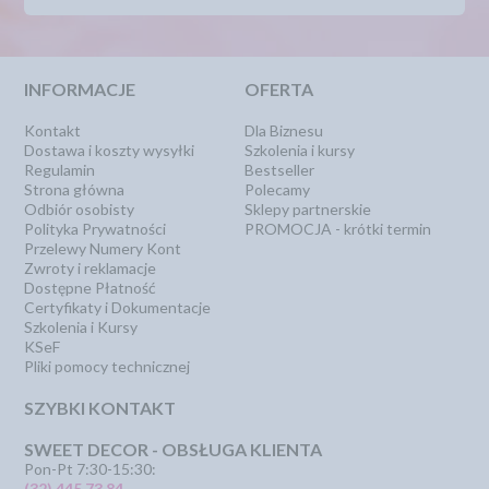
INFORMACJE
OFERTA
Kontakt
Dla Biznesu
Dostawa i koszty wysyłki
Szkolenia i kursy
Regulamin
Bestseller
Strona główna
Polecamy
Odbiór osobisty
Sklepy partnerskie
Polityka Prywatności
PROMOCJA - krótki termin
Przelewy Numery Kont
Zwroty i reklamacje
Dostępne Płatność
Certyfikaty i Dokumentacje
Szkolenia i Kursy
KSeF
Pliki pomocy technicznej
SZYBKI KONTAKT
SWEET DECOR - OBSŁUGA KLIENTA
Pon-Pt 7:30-15:30:
(32) 445 73 84