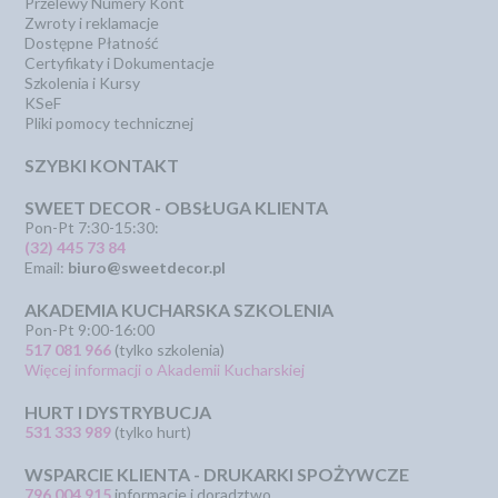
Przelewy Numery Kont
Zwroty i reklamacje
Dostępne Płatność
Certyfikaty i Dokumentacje
Szkolenia i Kursy
KSeF
Pliki pomocy technicznej
SZYBKI KONTAKT
SWEET DECOR - OBSŁUGA KLIENTA
Pon-Pt 7:30-15:30:
(32) 445 73 84
Email:
biuro@sweetdecor.pl
AKADEMIA KUCHARSKA SZKOLENIA
Pon-Pt 9:00-16:00
517 081 966
(tylko szkolenia)
Więcej informacji o Akademii Kucharskiej
HURT I DYSTRYBUCJA
531 333 989
(tylko hurt)
WSPARCIE KLIENTA - DRUKARKI SPOŻYWCZE
796 004 915
informacje i doradztwo