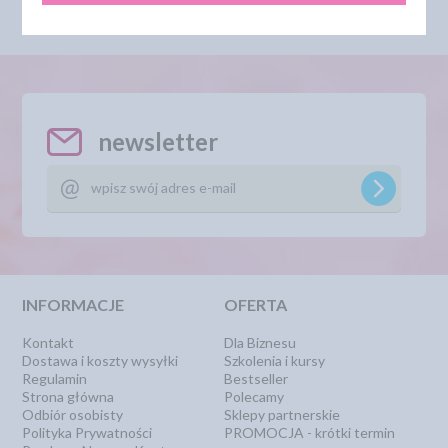
newsletter
INFORMACJE
OFERTA
Kontakt
Dla Biznesu
Dostawa i koszty wysyłki
Szkolenia i kursy
Regulamin
Bestseller
Strona główna
Polecamy
Odbiór osobisty
Sklepy partnerskie
Polityka Prywatności
PROMOCJA - krótki termin