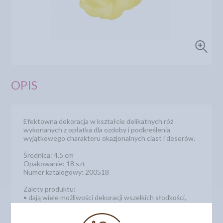
OPIS
Efektowna dekoracja w kształcie delikatnych róż
wykonanych z opłatka dla ozdoby i podkreślenia
wyjątkowego charakteru okazjonalnych ciast i deserów.
Średnica: 4,5 cm
Opakowanie: 18 szt
Numer katalogowy: 200518
Zalety produktu:
• dają wiele możliwości dekoracji wszelkich słodkości,
• wygodny i łatwy sposób użycia, wystarczy wyjąć
gotowe kwiatki z opakowania i ułożyć bukiecik lub
dowolną, kwiatową kompozycję na cieście,