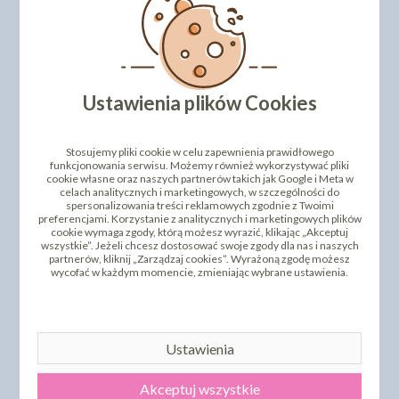
DODAJ SWOJĄ OPINIĘ
PRODUKTY PODOBNE
Ustawienia plików Cookies
INNI KLIENCI KUPILI TEŻ
Stosujemy pliki cookie w celu zapewnienia prawidłowego
funkcjonowania serwisu. Możemy również wykorzystywać pliki
cookie własne oraz naszych partnerów takich jak Google i Meta w
celach analitycznych i marketingowych, w szczególności do
spersonalizowania treści reklamowych zgodnie z Twoimi
preferencjami. Korzystanie z analitycznych i marketingowych plików
cookie wymaga zgody, którą możesz wyrazić, klikając „Akceptuj
wszystkie”. Jeżeli chcesz dostosować swoje zgody dla nas i naszych
partnerów, kliknij „Zarządzaj cookies”. Wyrażoną zgodę możesz
wycofać w każdym momencie, zmieniając wybrane ustawienia.
RÓŻA CHIŃSKA ŚREDNIA
RÓŻA CHIŃSKA DUŻA
CZERWONA 18 SZT.
NIEBIESKA 15 SZT.
Ustawienia
52,08 zł
52,19 zł
cena:
cena:
DO KOSZYKA
DO KOSZYKA
Akceptuj wszystkie