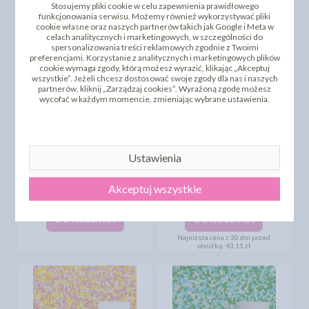
DO KOSZYKA
DO KOSZYKA
Stosujemy pliki cookie w celu zapewnienia prawidłowego
funkcjonowania serwisu. Możemy również wykorzystywać pliki
cookie własne oraz naszych partnerów takich jak Google i Meta w
celach analitycznych i marketingowych, w szczególności do
spersonalizowania treści reklamowych zgodnie z Twoimi
preferencjami. Korzystanie z analitycznych i marketingowych plików
cookie wymaga zgody, którą możesz wyrazić, klikając „Akceptuj
wszystkie”. Jeżeli chcesz dostosować swoje zgody dla nas i naszych
partnerów, kliknij „Zarządzaj cookies”. Wyrażoną zgodę możesz
wycofać w każdym momencie, zmieniając wybrane ustawienia.
Ustawienia
MACZEK BIAŁY - 75G
MACZEK BIAŁY 1KG
Akceptuj wszystkie
6,90 zł
34,49 zł
cena:
cena:
DO KOSZYKA
DO KOSZYKA
Najniższa cena z 30 dni przed
obniżką:
43,11 zł