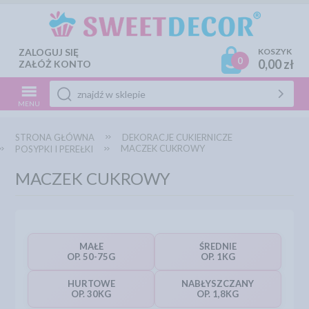
ZALOGUJ SIĘ
KOSZYK
0
0,00 zł
ZAŁÓŻ KONTO
MENU
STRONA GŁÓWNA
DEKORACJE CUKIERNICZE
MACZEK CUKROWY
POSYPKI I PEREŁKI
MACZEK CUKROWY
MAŁE
ŚREDNIE
OP. 50-75G
OP. 1KG
HURTOWE
NABŁYSZCZANY
OP. 30KG
OP. 1,8KG