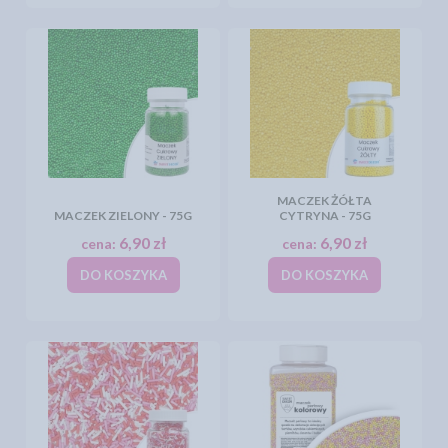
MACZEK ŻÓŁTA
MACZEK ZIELONY - 75G
CYTRYNA - 75G
6,90 zł
6,90 zł
cena:
cena:
DO KOSZYKA
DO KOSZYKA