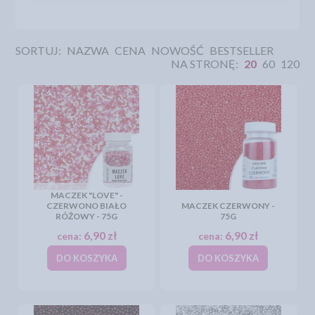
SORTUJ:
NAZWA
CENA
NOWOŚĆ
BESTSELLER
NA STRONĘ:
20
60
120
MACZEK "LOVE" -
CZERWONO BIAŁO
MACZEK CZERWONY -
RÓŻOWY - 75G
75G
6,90 zł
6,90 zł
cena:
cena:
DO KOSZYKA
DO KOSZYKA