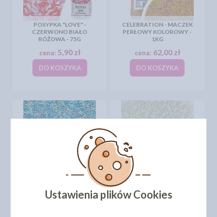
POSYPKA "LOVE" -
CELEBRATION - MACZEK
CZERWONO BIAŁO
PERŁOWY KOLOROWY -
RÓŻOWA - 75G
1KG
5,90 zł
62,00 zł
cena:
cena:
DO KOSZYKA
DO KOSZYKA
MACZEK - MIX PERŁOWY
MACZEK BIAŁY 25KG
LAGUNA - 50G
WOREK
Ustawienia plików Cookies
8,00 zł
676,00 zł
cena:
cena: