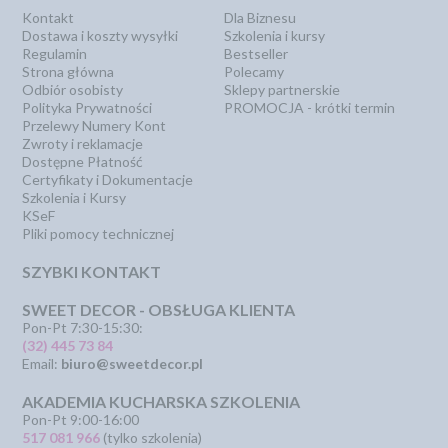
Kontakt
Dla Biznesu
Dostawa i koszty wysyłki
Szkolenia i kursy
Regulamin
Bestseller
Strona główna
Polecamy
Odbiór osobisty
Sklepy partnerskie
Polityka Prywatności
PROMOCJA - krótki termin
Przelewy Numery Kont
Zwroty i reklamacje
Dostępne Płatność
Certyfikaty i Dokumentacje
Szkolenia i Kursy
KSeF
Pliki pomocy technicznej
SZYBKI KONTAKT
SWEET DECOR - OBSŁUGA KLIENTA
Pon-Pt 7:30-15:30:
(32) 445 73 84
Email:
biuro@sweetdecor.pl
AKADEMIA KUCHARSKA SZKOLENIA
Pon-Pt 9:00-16:00
517 081 966
(tylko szkolenia)