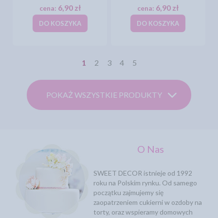
6,90 zł
6,90 zł
cena:
cena:
DO KOSZYKA
DO KOSZYKA
1
2
3
4
5
POKAŻ WSZYSTKIE PRODUKTY
O Nas
SWEET DECOR istnieje od 1992
roku na Polskim rynku. Od samego
początku zajmujemy się
zaopatrzeniem cukierni w ozdoby na
torty, oraz wspieramy domowych