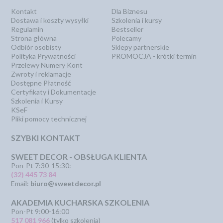
Kontakt
Dla Biznesu
Dostawa i koszty wysyłki
Szkolenia i kursy
Regulamin
Bestseller
Strona główna
Polecamy
Odbiór osobisty
Sklepy partnerskie
Polityka Prywatności
PROMOCJA - krótki termin
Przelewy Numery Kont
Zwroty i reklamacje
Dostępne Płatność
Certyfikaty i Dokumentacje
Szkolenia i Kursy
KSeF
Pliki pomocy technicznej
SZYBKI KONTAKT
SWEET DECOR - OBSŁUGA KLIENTA
Pon-Pt 7:30-15:30:
(32) 445 73 84
Email:
biuro@sweetdecor.pl
AKADEMIA KUCHARSKA SZKOLENIA
Pon-Pt 9:00-16:00
517 081 966
(tylko szkolenia)