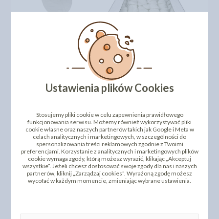
DODAJ SWOJĄ OPINIĘ
Ustawienia plików Cookies
PRODUKTY PODOBNE
Stosujemy pliki cookie w celu zapewnienia prawidłowego
funkcjonowania serwisu. Możemy również wykorzystywać pliki
INNI KLIENCI KUPILI TEŻ
cookie własne oraz naszych partnerów takich jak Google i Meta w
celach analitycznych i marketingowych, w szczególności do
spersonalizowania treści reklamowych zgodnie z Twoimi
preferencjami. Korzystanie z analitycznych i marketingowych plików
cookie wymaga zgody, którą możesz wyrazić, klikając „Akceptuj
wszystkie”. Jeżeli chcesz dostosować swoje zgody dla nas i naszych
partnerów, kliknij „Zarządzaj cookies”. Wyrażoną zgodę możesz
wycofać w każdym momencie, zmieniając wybrane ustawienia.