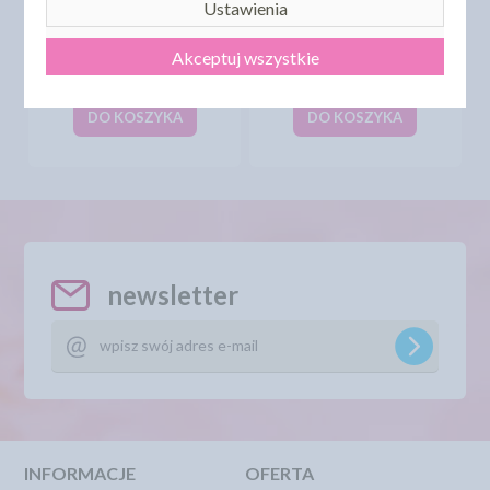
Ustawienia
BŁYSZCZĄCA POSYPKA
CZEKOLADOWA - BIAŁA -
FORMA SILIKONOWA
1KG
BUCIK WZ2
Akceptuj wszystkie
38,28 zł
13,15 zł
cena:
cena:
DO KOSZYKA
DO KOSZYKA
newsletter
INFORMACJE
OFERTA