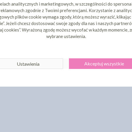
- 30CM
OKIENKIEM - 35X35X19
OKIENKI
elach analitycznych i marketingowych, w szczególności do spersona
2 zł
9,98 zł
 reklamowych zgodnie z Twoimi preferencjami. Korzystanie z analityc
cena:
cen
owych plików cookie wymaga zgody, którą możesz wyrazić, klikając
ZYKA
DO KOSZYKA
DO 
e”. Jeżeli chcesz dostosować swoje zgody dla nas i naszych partnerów
aj cookies”. Wyrażoną zgodę możesz wycofać w każdym momencie, z
wybrane ustawienia.
Akceptuj wszystkie
Ustawienia