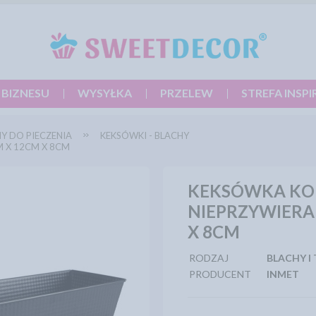
 BIZNESU
WYSYŁKA
PRZELEW
STREFA INSPI
Y DO PIECZENIA
KEKSÓWKI - BLACHY
 X 12CM X 8CM
KEKSÓWKA K
NIEPRZYWIERA
X 8CM
RODZAJ
BLACHY I
PRODUCENT
INMET