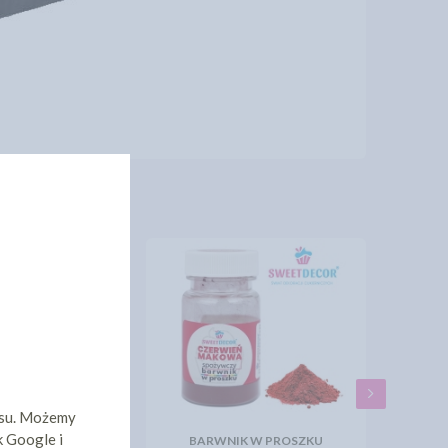
isu. Możemy
k Google i
IE NA TORT - Z
BARWNIK W PROSZKU