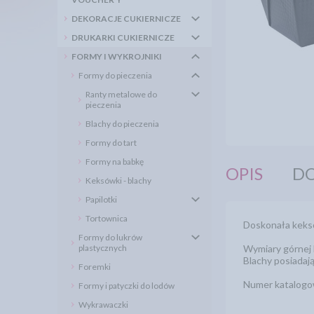
DEKORACJE CUKIERNICZE
DRUKARKI CUKIERNICZE
FORMY I WYKROJNIKI
Formy do pieczenia
Ranty metalowe do
pieczenia
Blachy do pieczenia
Formy do tart
Formy na babkę
OPIS
DO
Keksówki - blachy
Papilotki
Tortownica
Doskonała keksó
Formy do lukrów
plastycznych
Wymiary górnej 
Blachy posiadaj
Foremki
Numer katalog
Formy i patyczki do lodów
Wykrawaczki