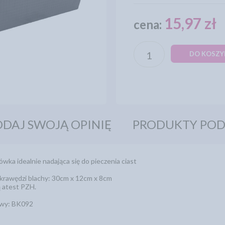
15,97 zł
cena:
DO KOSZY
DAJ SWOJĄ OPINIĘ
PRODUKTY PO
wka idealnie nadająca się do pieczenia ciast
krawędzi blachy: 30cm x 12cm x 8cm
ą atest PZH.
owy: BK092