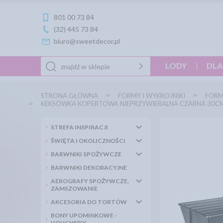
801 00 73 84
(32) 445 73 84
biuro@sweetdecor.pl
LODY
DLA
STRONA GŁÓWNA
FORMY I WYKROJNIKI
FORM
KEKSÓWKA KOPERTOWA NIEPRZYWIERALNA CZARNA 30CM
STREFA INSPIRACJI
ŚWIĘTA I OKOLICZNOŚCI
BARWNIKI SPOŻYWCZE
BARWNIKI DEKORACYJNE
AEROGRAFY SPOŻYWCZE,
ZAMSZOWANIE
AKCESORIA DO TORTÓW
BONY UPOMINKOWE -
VOUCHER'Y