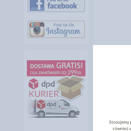
INNI KLIEN
Stosujemy 
również w
OKRĄGŁE PODK