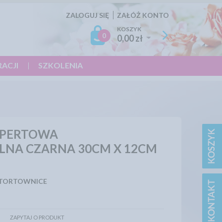
ZALOGUJ SIĘ
ZAŁÓŻ KONTO
KOSZYK
0
0,00 zł
RACJI
SZKOLENIA
OPERTOWA
LNA CZARNA 30CM X 12CM
 TORTOWNICE
ZAPYTAJ O PRODUKT