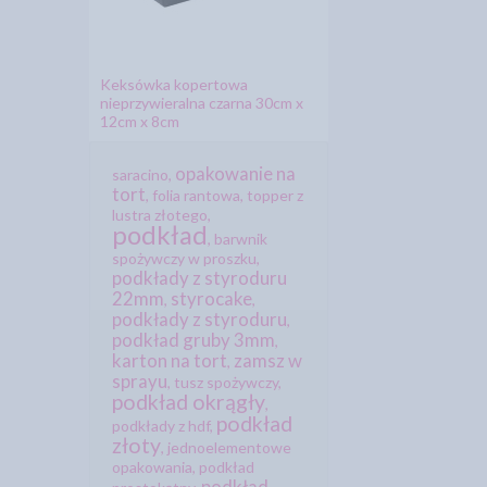
Keksówka kopertowa
nieprzywieralna czarna 30cm x
12cm x 8cm
opakowanie na
saracino
,
tort
,
folia rantowa
,
topper z
lustra złotego
,
podkład
,
barwnik
spożywczy w proszku
,
podkłady z styroduru
22mm
styrocake
,
,
podkłady z styroduru
,
podkład gruby 3mm
,
karton na tort
zamsz w
,
sprayu
,
tusz spożywczy
,
podkład okrągły
,
podkład
podkłady z hdf
,
złoty
,
jednoelementowe
opakowania
,
podkład
podkład