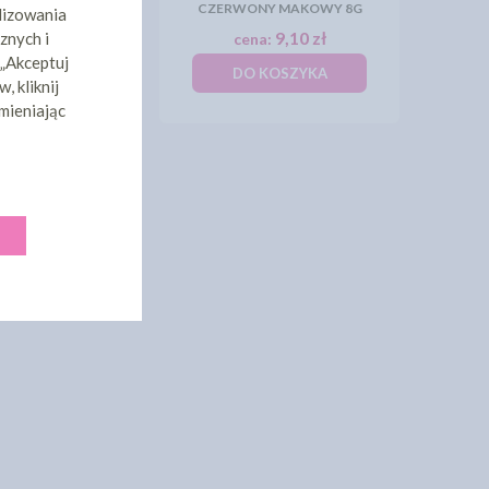
EM - 31X31X19
CZERWONY MAKOWY 8G
lizowania
9,20 zł
9,10 zł
znych i
a:
cena:
 „Akceptuj
KOSZYKA
DO KOSZYKA
, kliknij
mieniając