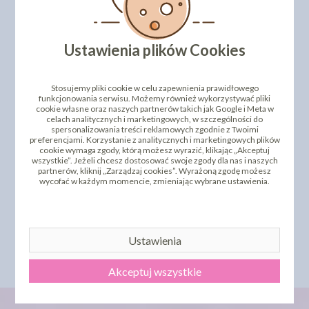
PRODUKTY PODOBNE
INNI KLIENCI KUPILI TEŻ
Ustawienia plików Cookies
Stosujemy pliki cookie w celu zapewnienia prawidłowego
funkcjonowania serwisu. Możemy również wykorzystywać pliki
cookie własne oraz naszych partnerów takich jak Google i Meta w
celach analitycznych i marketingowych, w szczególności do
spersonalizowania treści reklamowych zgodnie z Twoimi
preferencjami. Korzystanie z analitycznych i marketingowych plików
cookie wymaga zgody, którą możesz wyrazić, klikając „Akceptuj
wszystkie”. Jeżeli chcesz dostosować swoje zgody dla nas i naszych
partnerów, kliknij „Zarządzaj cookies”. Wyrażoną zgodę możesz
wycofać w każdym momencie, zmieniając wybrane ustawienia.
OKRĄGŁE PODKŁADY
OKRĄGŁE PODKŁADY
POD TORT - 24CM
POD TORT - 28CM
2,13 zł
2,62 zł
cena:
cena:
DO KOSZYKA
DO KOSZYKA
Ustawienia
Akceptuj wszystkie