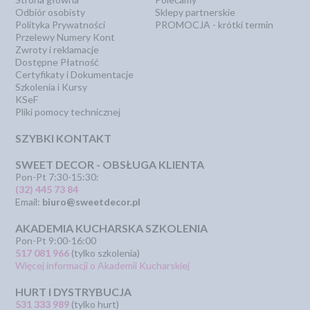
Odbiór osobisty
Sklepy partnerskie
Polityka Prywatności
PROMOCJA - krótki termin
Przelewy Numery Kont
Zwroty i reklamacje
Dostępne Płatność
Certyfikaty i Dokumentacje
Szkolenia i Kursy
KSeF
Pliki pomocy technicznej
SZYBKI KONTAKT
SWEET DECOR - OBSŁUGA KLIENTA
Pon-Pt 7:30-15:30:
(32) 445 73 84
Email:
biuro@sweetdecor.pl
AKADEMIA KUCHARSKA SZKOLENIA
Pon-Pt 9:00-16:00
517 081 966
(tylko szkolenia)
Więcej informacji o Akademii Kucharskiej
HURT I DYSTRYBUCJA
531 333 989
(tylko hurt)