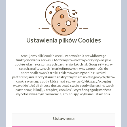
gwiazdki: 3cm x 3cm
Numer katalogowy: 5051992
DODAJ SWOJĄ OPINIĘ
Ustawienia plików Cookies
PRODUKTY PODOBNE
INNI KLIENCI KUPILI TEŻ
Stosujemy pliki cookie w celu zapewnienia prawidłowego
funkcjonowania serwisu. Możemy również wykorzystywać pliki
cookie własne oraz naszych partnerów takich jak Google i Meta w
celach analitycznych i marketingowych, w szczególności do
spersonalizowania treści reklamowych zgodnie z Twoimi
preferencjami. Korzystanie z analitycznych i marketingowych plików
cookie wymaga zgody, którą możesz wyrazić, klikając „Akceptuj
wszystkie”. Jeżeli chcesz dostosować swoje zgody dla nas i naszych
partnerów, kliknij „Zarządzaj cookies”. Wyrażoną zgodę możesz
wycofać w każdym momencie, zmieniając wybrane ustawienia.
Ustawienia
IZOMALT - 200G
IZOMALT - 500G
27,24 zł
50,15 zł
cena:
cena: