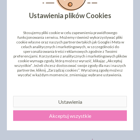
Ustawienia plików Cookies
Stosujemy pliki cookie w celu zapewnienia prawidłowego
funkcjonowania serwisu. Możemy również wykorzystywać pliki
cookie własne oraz naszych partnerów takich jak Google i Meta w
celach analitycznych i marketingowych, w szczególności do
spersonalizowania treści reklamowych zgodnie z Twoimi
preferencjami. Korzystanie z analitycznych i marketingowych plików
cookie wymaga zgody, którą możesz wyrazić, klikając „Akceptuj
wszystkie”. Jeżeli chcesz dostosować swoje zgody dla nas i naszych
partnerów, kliknij „Zarządzaj cookies”. Wyrażoną zgodę możesz
wycofać w każdym momencie, zmieniając wybrane ustawienia.
Ustawienia
DODAJ SWOJĄ OPINIĘ
Akceptuj wszystkie
PRODUKTY PODOBNE