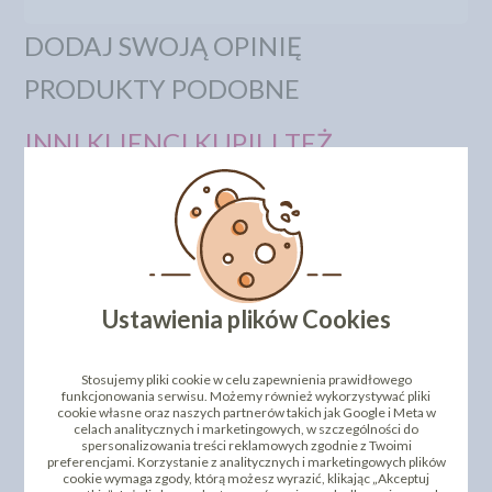
DODAJ SWOJĄ OPINIĘ
PRODUKTY PODOBNE
INNI KLIENCI KUPILI TEŻ
Ustawienia plików Cookies
CHRUPKI CZEKOLADOWE
CHRUPKI RYŻOWE W
- CRUNCHY TRIO CHOCO
DESEROWEJ
Stosujemy pliki cookie w celu zapewnienia prawidłowego
MIX 500G
CZEKOLADZIE - 500G PET
funkcjonowania serwisu. Możemy również wykorzystywać pliki
cookie własne oraz naszych partnerów takich jak Google i Meta w
50,05 zł
47,55 zł
cena:
cena:
celach analitycznych i marketingowych, w szczególności do
spersonalizowania treści reklamowych zgodnie z Twoimi
CHWILOWO
CHWILOWO
preferencjami. Korzystanie z analitycznych i marketingowych plików
NIEDOSTĘPNY
NIEDOSTĘPNY
cookie wymaga zgody, którą możesz wyrazić, klikając „Akceptuj