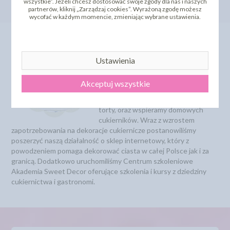
wszystkie”. Jeżeli chcesz dostosować swoje zgody dla nas i naszych
partnerów, kliknij „Zarządzaj cookies”. Wyrażoną zgodę możesz
wycofać w każdym momencie, zmieniając wybrane ustawienia.
O Nas
Ustawienia
SWEET DECOR istnieje od 1992
roku na Polskim rynku. Od samego
Akceptuj wszystkie
początku zajmujemy się
zaopatrzeniem cukierni w ozdoby na
torty, oraz wspieramy domowych
cukierników. Wraz z wzrostem
zapotrzebowania na dekoracje cukiernicze postanowiliśmy
poszerzyć naszą działalność o sklep internetowy, który z
powodzeniem pomaga dekorować ciasta w całej Polsce jak i za
granicą. Dodatkowo uruchomiliśmy Centrum szkoleniowe
Akademia Sweet Decor oferujące szkolenia i kursy z dziedziny
cukiernictwa i gastronomi.