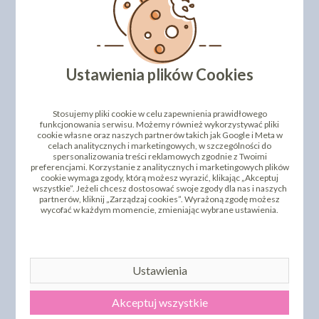
DODAJ SWOJĄ OPINIĘ
PRODUKTY PODOBNE
Ustawienia plików Cookies
INNI KLIENCI KUPILI TEŻ
Stosujemy pliki cookie w celu zapewnienia prawidłowego
funkcjonowania serwisu. Możemy również wykorzystywać pliki
cookie własne oraz naszych partnerów takich jak Google i Meta w
celach analitycznych i marketingowych, w szczególności do
spersonalizowania treści reklamowych zgodnie z Twoimi
preferencjami. Korzystanie z analitycznych i marketingowych plików
cookie wymaga zgody, którą możesz wyrazić, klikając „Akceptuj
wszystkie”. Jeżeli chcesz dostosować swoje zgody dla nas i naszych
partnerów, kliknij „Zarządzaj cookies”. Wyrażoną zgodę możesz
wycofać w każdym momencie, zmieniając wybrane ustawienia.
CHRUPKI RYŻOWE
CZEKOLADA MLECZNA -
CHRUPKI RYŻOWE
40G
CZEKOLADA BIAŁA - 40G
7,07 zł
7,18 zł
cena:
cena:
Ustawienia
DO KOSZYKA
DO KOSZYKA
Akceptuj wszystkie