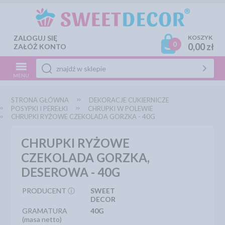
ZALOGUJ SIĘ
KOSZYK
0
0,00 zł
ZAŁÓŻ KONTO
MENU
STRONA GŁÓWNA
DEKORACJE CUKIERNICZE
POSYPKI I PEREŁKI
CHRUPKI W POLEWIE
CHRUPKI RYŻOWE CZEKOLADA GORZKA - 40G
CHRUPKI RYŻOWE
CZEKOLADA GORZKA,
DESEROWA - 40G
PRODUCENT ⓘ
SWEET
DECOR
GRAMATURA
40G
(masa netto)