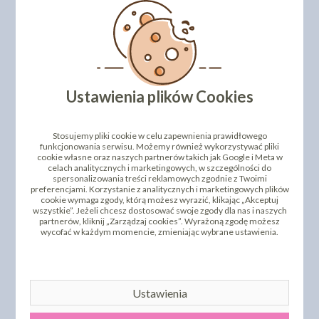
.
Numer katalogowy: 071440
DODAJ SWOJĄ OPINIĘ
PRODUKTY PODOBNE
Ustawienia plików Cookies
INNI KLIENCI KUPILI TEŻ
Stosujemy pliki cookie w celu zapewnienia prawidłowego
funkcjonowania serwisu. Możemy również wykorzystywać pliki
cookie własne oraz naszych partnerów takich jak Google i Meta w
celach analitycznych i marketingowych, w szczególności do
spersonalizowania treści reklamowych zgodnie z Twoimi
preferencjami. Korzystanie z analitycznych i marketingowych plików
cookie wymaga zgody, którą możesz wyrazić, klikając „Akceptuj
wszystkie”. Jeżeli chcesz dostosować swoje zgody dla nas i naszych
partnerów, kliknij „Zarządzaj cookies”. Wyrażoną zgodę możesz
wycofać w każdym momencie, zmieniając wybrane ustawienia.
LISTKI CZEREŚNI -
LISTKI CZEREŚNI -
PERŁOWY ZŁOTY - 100
PISTACJOWE - 400 SZT
SZT
Ustawienia
48,62 zł
24,26 zł
cena:
cena: