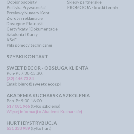
Odbiór osobisty
Sklepy partnerskie
Polityka Prywatności
PROMOCJA - krótki termin
Przelewy Numery Kont
Zwroty i reklamacje
Dostępne Płatność
Certyfikaty i Dokumentacje
Szkolenia i Kursy
KSeF
Pliki pomocy technicznej
SZYBKI KONTAKT
SWEET DECOR - OBSŁUGA KLIENTA
Pon-Pt 7:30-15:30:
(32) 445 73 84
Email:
biuro@sweetdecor.pl
AKADEMIA KUCHARSKA SZKOLENIA
Pon-Pt 9:00-16:00
517 081 966
(tylko szkolenia)
Więcej informacji o Akademii Kucharskiej
HURT I DYSTRYBUCJA
531 333 989
(tylko hurt)