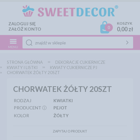
ZALOGUJ SIĘ
KOSZYK
0
0,00 zł
ZAŁÓŻ KONTO
MENU
STRONA GŁÓWNA
DEKORACJE CUKIERNICZE
KWIATY I LISTKI
KWIATY CUKIERNICZE PJ
CHORWATEK ŻÓŁTY 20SZT
CHORWATEK ŻÓŁTY 20SZT
RODZAJ
KWIATKI
PRODUCENT ⓘ
PEJOT
KOLOR
ŻÓŁTY
ZAPYTAJ O PRODUKT