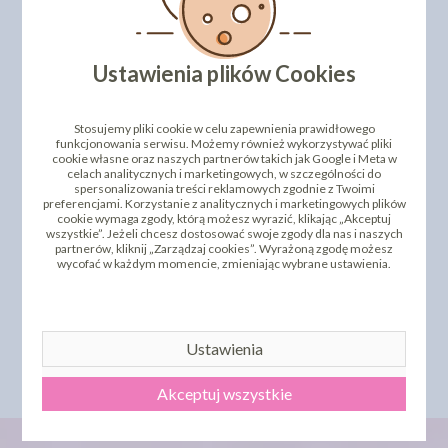
PRODUKTY PODOBNE
INNI KLIENCI KUPILI TEŻ
Ustawienia plików Cookies
Stosujemy pliki cookie w celu zapewnienia prawidłowego
funkcjonowania serwisu. Możemy również wykorzystywać pliki
cookie własne oraz naszych partnerów takich jak Google i Meta w
celach analitycznych i marketingowych, w szczególności do
spersonalizowania treści reklamowych zgodnie z Twoimi
preferencjami. Korzystanie z analitycznych i marketingowych plików
cookie wymaga zgody, którą możesz wyrazić, klikając „Akceptuj
wszystkie”. Jeżeli chcesz dostosować swoje zgody dla nas i naszych
partnerów, kliknij „Zarządzaj cookies”. Wyrażoną zgodę możesz
wycofać w każdym momencie, zmieniając wybrane ustawienia.
RÓŻA 7-KA CZERWONA
LISTEK MAX ZIELONY
16SZT
120SZT
60,02 zł
77,90 zł
cena:
cena:
DO KOSZYKA
DO KOSZYKA
Ustawienia
Akceptuj wszystkie