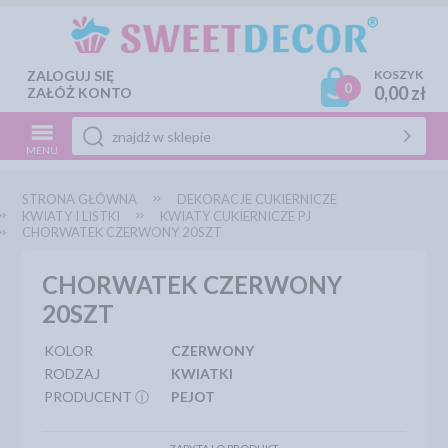
ZALOGUJ SIĘ
KOSZYK
0
0,00 zł
ZAŁÓŻ KONTO
MENU
STRONA GŁÓWNA
DEKORACJE CUKIERNICZE
KWIATY I LISTKI
KWIATY CUKIERNICZE PJ
CHORWATEK CZERWONY 20SZT
CHORWATEK CZERWONY
20SZT
KOLOR
CZERWONY
RODZAJ
KWIATKI
PRODUCENT ⓘ
PEJOT