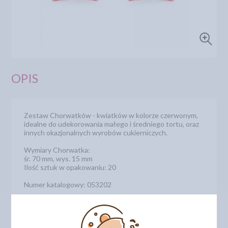
OPIS
Zestaw Chorwatków - kwiatków w kolorze czerwonym,
idealne do udekorowania małego i średniego tortu, oraz
innych okazjonalnych wyrobów cukierniczych.
Wymiary Chorwatka:
śr. 70 mm, wys. 15 mm
Ilość sztuk w opakowaniu: 20
Numer katalogowy: 053202