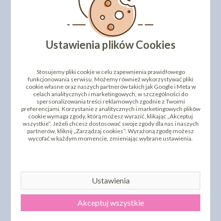
DODAJ SWOJĄ OPINIĘ
PRODUKTY PODOBNE
INNI KLIENCI KUPILI TEŻ
Ustawienia plików Cookies
Stosujemy pliki cookie w celu zapewnienia prawidłowego
funkcjonowania serwisu. Możemy również wykorzystywać pliki
cookie własne oraz naszych partnerów takich jak Google i Meta w
celach analitycznych i marketingowych, w szczególności do
spersonalizowania treści reklamowych zgodnie z Twoimi
preferencjami. Korzystanie z analitycznych i marketingowych plików
cookie wymaga zgody, którą możesz wyrazić, klikając „Akceptuj
wszystkie”. Jeżeli chcesz dostosować swoje zgody dla nas i naszych
partnerów, kliknij „Zarządzaj cookies”. Wyrażoną zgodę możesz
wycofać w każdym momencie, zmieniając wybrane ustawienia.
CHORWATEK BIAŁY
GERBER CZERWONY
20SZT
12SZT
95,02 zł
68,76 zł
cena:
cena:
Ustawienia
DO KOSZYKA
DO KOSZYKA
Akceptuj wszystkie