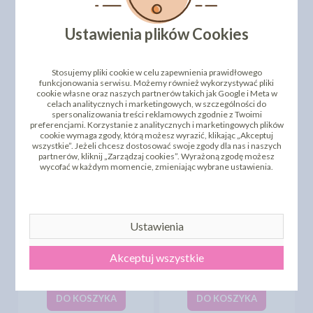
BARWNIK W PAŚCIE
BARWNIK W PAŚCIE
COLOR PASTE 15G -
COLOR PASTE 15G -
CZERWONY - MODECOR -
NIEBIESKI - MODECOR -
Ustawienia plików Cookies
ROSSO
AZZURRO
17,42 zł
17,42 zł
cena:
cena:
Stosujemy pliki cookie w celu zapewnienia prawidłowego
DO KOSZYKA
DO KOSZYKA
funkcjonowania serwisu. Możemy również wykorzystywać pliki
cookie własne oraz naszych partnerów takich jak Google i Meta w
celach analitycznych i marketingowych, w szczególności do
spersonalizowania treści reklamowych zgodnie z Twoimi
preferencjami. Korzystanie z analitycznych i marketingowych plików
cookie wymaga zgody, którą możesz wyrazić, klikając „Akceptuj
wszystkie”. Jeżeli chcesz dostosować swoje zgody dla nas i naszych
partnerów, kliknij „Zarządzaj cookies”. Wyrażoną zgodę możesz
wycofać w każdym momencie, zmieniając wybrane ustawienia.
Ustawienia
BARWNIK W PAŚCIE
BARWNIK W PAŚCIE
COLOR PASTE 15G -
COLOR PASTE 15G -
RÓŻOWY - MODECOR -
ZIELONY - MODECOR -
Akceptuj wszystkie
ROSA
VERDE
17,27 zł
16,24 zł
cena:
cena:
DO KOSZYKA
DO KOSZYKA