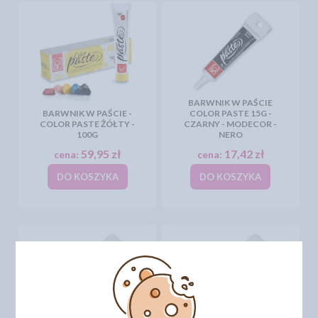
BARWNIK W PAŚCIE
BARWNIK W PAŚCIE -
COLOR PASTE 15G -
COLOR PASTE ŻÓŁTY -
CZARNY - MODECOR -
100G
NERO
59,95 zł
17,42 zł
cena:
cena:
DO KOSZYKA
DO KOSZYKA