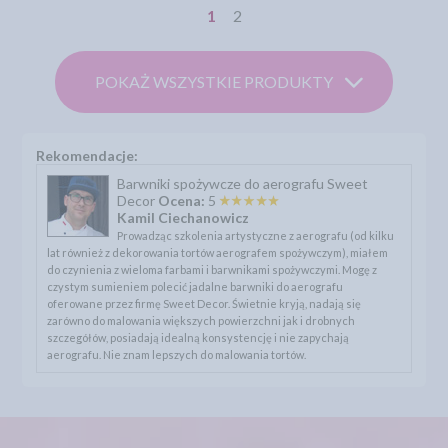
1
2
POKAŻ WSZYSTKIE PRODUKTY
Rekomendacje:
Barwniki spożywcze do aerografu Sweet
Decor
Ocena:
5
Kamil Ciechanowicz
Prowadząc szkolenia artystyczne z aerografu (od kilku
lat również z dekorowania tortów aerografem spożywczym), miałem
do czynienia z wieloma farbami i barwnikami spożywczymi. Mogę z
czystym sumieniem polecić jadalne barwniki do aerografu
oferowane przez firmę Sweet Decor. Świetnie kryją, nadają się
zarówno do malowania większych powierzchni jak i drobnych
szczegółów, posiadają idealną konsystencję i nie zapychają
aerografu. Nie znam lepszych do malowania tortów.