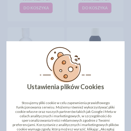
DO KOSZYKA
DO KOSZYKA
BARWNIK DO
BARWNIK DO
AEROGRAFU MODECOR
AEROGRAFU NIEBIESKI -
190ML- RÓŻOWY
BLUE 135ML - W PŁYNIE
Ustawienia plików Cookies
32,77 zł
19,79 zł
cena:
cena:
DO KOSZYKA
DO KOSZYKA
Stosujemy pliki cookie w celu zapewnienia prawidłowego
funkcjonowania serwisu. Możemy również wykorzystywać pliki
cookie własne oraz naszych partnerów takich jak Google i Meta w
celach analitycznych i marketingowych, w szczególności do
spersonalizowania treści reklamowych zgodnie z Twoimi
preferencjami. Korzystanie z analitycznych i marketingowych plików
cookie wymaga zgody, którą możesz wyrazić, klikając „Akceptuj