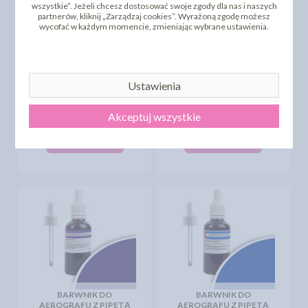
wszystkie”. Jeżeli chcesz dostosować swoje zgody dla nas i naszych
partnerów, kliknij „Zarządzaj cookies”. Wyrażoną zgodę możesz
wycofać w każdym momencie, zmieniając wybrane ustawienia.
BARWNIK DO
AEROGRAFU Z PIPETĄ
BARWNIK DO
Ustawienia
45G - BIAŁY (ZAWIERA
AEROGRAFU Z PIPETĄ
E171)
45G - CZERWONY
Akceptuj wszystkie
16,78 zł
16,59 zł
cena:
cena:
DO KOSZYKA
DO KOSZYKA
BARWNIK DO
BARWNIK DO
AEROGRAFU Z PIPETĄ
AEROGRAFU Z PIPETĄ