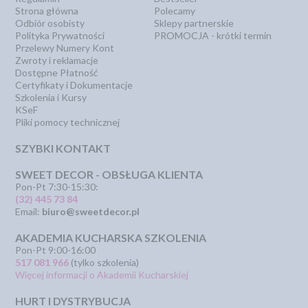
Strona główna
Polecamy
Odbiór osobisty
Sklepy partnerskie
Polityka Prywatności
PROMOCJA - krótki termin
Przelewy Numery Kont
Zwroty i reklamacje
Dostępne Płatność
Certyfikaty i Dokumentacje
Szkolenia i Kursy
KSeF
Pliki pomocy technicznej
SZYBKI KONTAKT
SWEET DECOR - OBSŁUGA KLIENTA
Pon-Pt 7:30-15:30:
(32) 445 73 84
Email:
biuro@sweetdecor.pl
AKADEMIA KUCHARSKA SZKOLENIA
Pon-Pt 9:00-16:00
517 081 966
(tylko szkolenia)
Więcej informacji o Akademii Kucharskiej
HURT I DYSTRYBUCJA