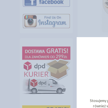
Czarny kolor je
halloweenowych 
Specyfikacja
Producent: Swe
Rodzaj: barwnik
Forma: płyn
Kolor: czarny
Pojemność: 45 
Dozowanie: pip
Zastosowanie: 
Stosujemy 
również w