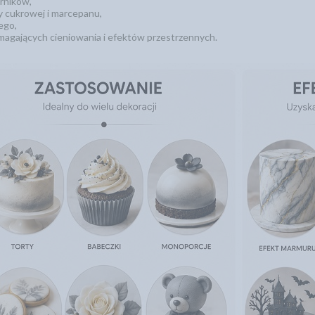
erników,
y cukrowej i marcepanu,
ego,
gających cieniowania i efektów przestrzennych.