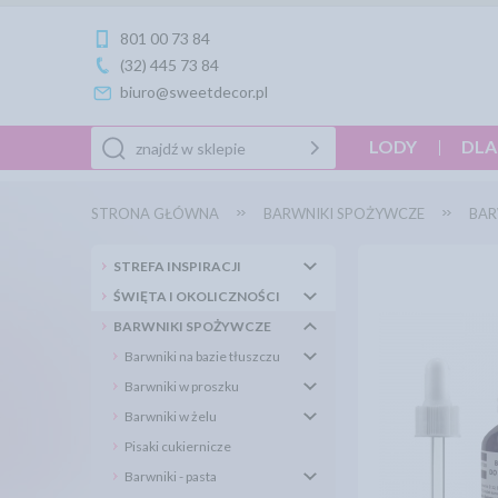
801 00 73 84
(32) 445 73 84
biuro@sweetdecor.pl
LODY
DLA
STRONA GŁÓWNA
BARWNIKI SPOŻYWCZE
BAR
STREFA INSPIRACJI
ŚWIĘTA I OKOLICZNOŚCI
BARWNIKI SPOŻYWCZE
Barwniki na bazie tłuszczu
Barwniki w proszku
Barwniki w żelu
Pisaki cukiernicze
Barwniki - pasta