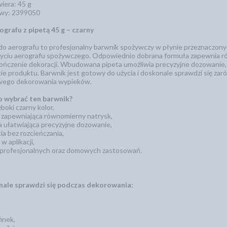
iera: 45 g
wy: 2399050
grafu z pipetą 45 g – czarny
do aerografu to profesjonalny barwnik spożywczy w płynie przeznaczony 
yciu aerografu spożywczego. Odpowiednio dobrana formuła zapewnia rów
ńczenie dekoracji. Wbudowana pipeta umożliwia precyzyjne dozowanie, d
cie produktu. Barwnik jest gotowy do użycia i doskonale sprawdzi się za
wego dekorowania wypieków.
 wybrać ten barwnik?
boki czarny kolor,
 zapewniająca równomierny natrysk,
 ułatwiająca precyzyjne dozowanie,
a bez rozcieńczania,
w aplikacji,
 profesjonalnych oraz domowych zastosowań.
ale sprawdzi się podczas dekorowania:
inek,