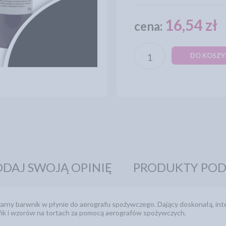
16,54 zł
cena:
DO KOSZY
DAJ SWOJĄ OPINIĘ
PRODUKTY PO
zarny barwnik w płynie do aerografu spożywczego. Dający doskonałą, in
ik i wzorów na tortach za pomocą aerografów spożywczych.