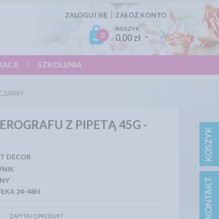
ZALOGUJ SIĘ
ZAŁÓŻ KONTO
KOSZYK
0
0,00 zł
RACJI
SZKOLENIA
 CZARNY
ROGRAFU Z PIPETĄ 45G -
T DECOR
WNIK
NY
ŁKA 24-48H
ZAPYTAJ O PRODUKT