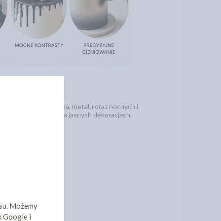
ektu marmuru, kamienia, metalu oraz nocnych i
orzenia kontrastów na jasnych dekoracjach.
isu. Możemy
k Google i