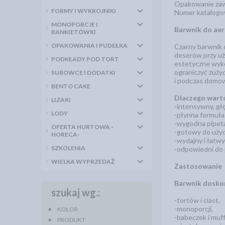
Opakowanie zaw
FORMY I WYKROJNIKI
Numer katalogo
MONOPORCJE I
Barwnik do aero
BANKIETÓWKI
OPAKOWANIA I PUDEŁKA
Czarny barwnik 
deserów przy uż
PODKŁADY POD TORT
estetyczne wyko
ograniczyć zuży
SUROWCE I DODATKI
i podczas domo
BENTO CAKE
Dlaczego warto
LIZAKI
-intensywny, głę
LODY
-płynna formuła
-wygodna pipeta
OFERTA HURTOWA -
-gotowy do użyci
HORECA-
-wydajny i łatwy 
SZKOLENIA
-odpowiedni do
WIELKA WYPRZEDAŻ
Zastosowanie
Barwnik doskon
szukaj wg.:
-tortów i ciast,
-monoporcji,
KOLOR
-babeczek i muff
PRODUKT