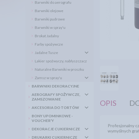
Barwniki do aerografu
Barwniki olejowe
Barwniki pudrowe
Barwniki w spray'u
Brokat Jadalny
Farby spożywcze
Jadalne Tusze
Lakier spożwyczy, nabłyszczacz
Naturalne Barwniki w proszku
Zamsz w spray'u
BARWNIKI DEKORACYJNE
AEROGRAFY SPOŻYWCZE,
ZAMSZOWANIE
OPIS
DO
AKCESORIA DO TORTÓW
BONY UPOMINKOWE -
VOUCHER'Y
Profesjonalny c
DEKORACJE CUKIERNICZE
wymyślnych graf
DRUKARKI CUKIERNICZE