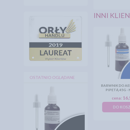
INNI KLIEN
OSTATNIO OGLĄDANE
BARWNIK DO AE
PIPETĄ 45G - 
16,
cena:
DO KOS