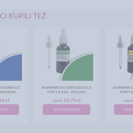
CI KUPILI TEŻ
ROGRAFU Z
BARWNIK DO AEROGRAFU Z
BARWNIK 
NIEBIESKI
PIPETĄ 45G - ZIELONY
PIPETĄ
56 zł
16,73 zł
cena:
cena
ZYKA
DO KOSZYKA
DO 