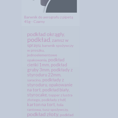
Barwnik do aerografu z pipetą
45g - Czarny
podkład okrągły
,
podkład
zamsz w
,
sprayu
,
barwnik spożywczy
w proszku
,
jednoelementowe
podkład
opakowania
,
cieńki 1mm
podkład
,
gruby 3mm
podkłady z
,
styroduru 22mm
,
podkłady z
saracino
,
styroduru
opakowanie
,
na tort
podkład biały
,
,
styrocake
,
topper z lustra
złotego
,
podkłady z hdf
,
karton na tort
,
folia
rantowa
,
tusz spożywczy
,
podkład złoty
,
podkład