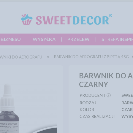
 BIZNESU
WYSYŁKA
PRZELEW
STREFA INSPI
BARWNIK DO AEROGRAFU Z PIPETĄ 45G -
WNIKI DO AEROGRAFU
BARWNIK DO AE
CZARNY
PRODUCENT ⓘ
SWEE
RODZAJ
BAR
KOLOR
CZAR
CZAS REALIZACJI
WYSY