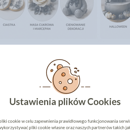
st niezastąpiony przy tworzeniu eleganckich, nowoczesnych dekoracji, ef
kompozycji. Doskonale sprawdza się również do podkreślania detali i tw
et Decor
 spożywczy do aerografu
Ustawienia plików Cookies
g
eta
dekorowanie wyrobów cukierniczych za pomocą aerografu spożywczego.
pliki cookie w celu zapewnienia prawidłowego funkcjonowania serw
ykorzystywać pliki cookie własne oraz naszych partnerów takich ja