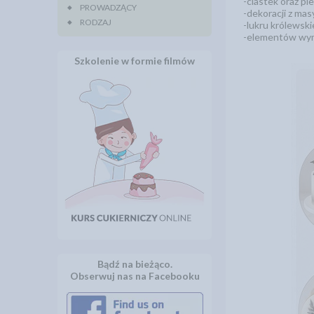
-ciastek oraz pi
PROWADZĄCY
-dekoracji z mas
RODZAJ
-lukru królewski
-elementów wyma
Szkolenie w formie filmów
Bądź na bieżąco.
Obserwuj nas na Facebooku