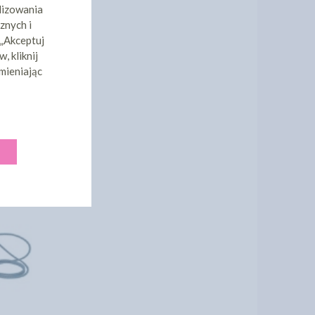
lizowania
znych i
 „Akceptuj
, kliknij
mieniając