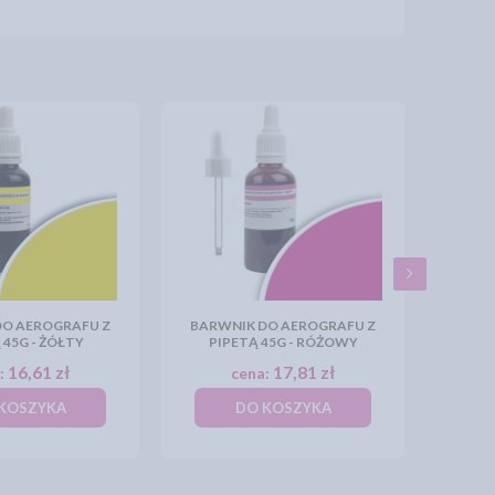
DO AEROGRAFU Z
BARWNIK DO AEROGRAFU Z
 45G - ŻÓŁTY
PIPETĄ 45G - RÓŻOWY
16,61 zł
17,81 zł
:
cena:
KOSZYKA
DO KOSZYKA