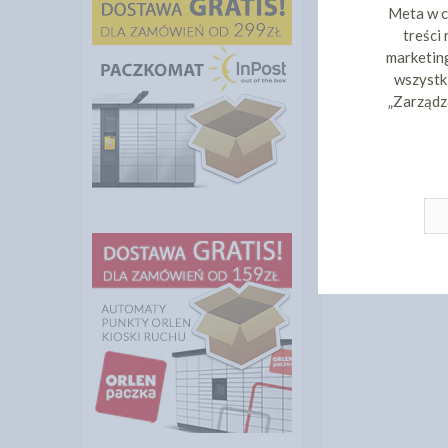
Meta w c
treści
marketing
wszystki
„Zarządz