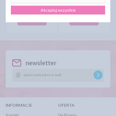
BARWNIK W PROSZKU
BARWNIK W PROSZKU
NIEBIESKI 8G
ZIELONY CIEMNY 8G
Akceptuj wszystkie
9,10 zł
9,10 zł
cena:
cena:
DO KOSZYKA
DO KOSZYKA
newsletter
INFORMACJE
OFERTA
Kontakt
Dla Biznesu