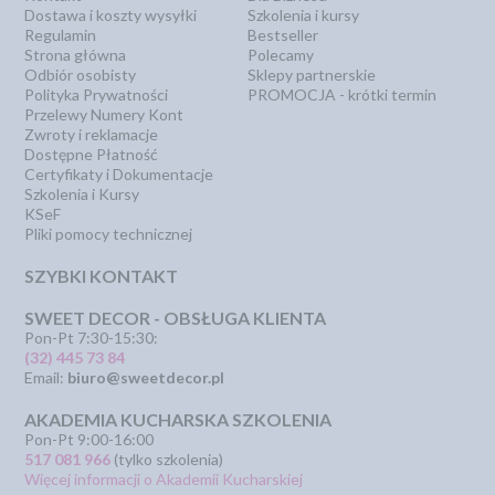
Dostawa i koszty wysyłki
Szkolenia i kursy
Regulamin
Bestseller
Strona główna
Polecamy
Odbiór osobisty
Sklepy partnerskie
Polityka Prywatności
PROMOCJA - krótki termin
Przelewy Numery Kont
Zwroty i reklamacje
Dostępne Płatność
Certyfikaty i Dokumentacje
Szkolenia i Kursy
KSeF
Pliki pomocy technicznej
SZYBKI KONTAKT
SWEET DECOR - OBSŁUGA KLIENTA
Pon-Pt 7:30-15:30:
(32) 445 73 84
Email:
biuro@sweetdecor.pl
AKADEMIA KUCHARSKA SZKOLENIA
Pon-Pt 9:00-16:00
517 081 966
(tylko szkolenia)
Więcej informacji o Akademii Kucharskiej