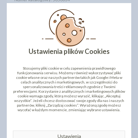
Składniki: tartazyna E102
W naszym asortymencie posiadamy szeroką gamę
barwników w proszku
. Polecamy również inne kolory!
DODAJ SWOJĄ OPINIĘ
Ustawienia plików Cookies
PRODUKTY PODOBNE
Stosujemy pliki cookie w celu zapewnienia prawidłowego
INNI KLIENCI KUPILI TEŻ
funkcjonowania serwisu. Możemy również wykorzystywać pliki
cookie własne oraz naszych partnerów takich jak Google i Meta w
celach analitycznych i marketingowych, w szczególności do
spersonalizowania treści reklamowych zgodnie z Twoimi
preferencjami. Korzystanie z analitycznych i marketingowych plików
cookie wymaga zgody, którą możesz wyrazić, klikając „Akceptuj
wszystkie”. Jeżeli chcesz dostosować swoje zgody dla nas i naszych
partnerów, kliknij „Zarządzaj cookies”. Wyrażoną zgodę możesz
wycofać w każdym momencie, zmieniając wybrane ustawienia.
Ustawienia