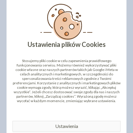
W naszym asortymencie posiadamy szeroką gamę
barwników w proszku
. Polecamy również inne kolory!
DODAJ SWOJĄ OPINIĘ
Ustawienia plików Cookies
PRODUKTY PODOBNE
INNI KLIENCI KUPILI TEŻ
Stosujemy pliki cookie w celu zapewnienia prawidłowego
funkcjonowania serwisu. Możemy również wykorzystywać pliki
cookie własne oraz naszych partnerów takich jak Google i Meta w
celach analitycznych i marketingowych, w szczególności do
spersonalizowania treści reklamowych zgodnie z Twoimi
preferencjami. Korzystanie z analitycznych i marketingowych plików
cookie wymaga zgody, którą możesz wyrazić, klikając „Akceptuj
wszystkie”. Jeżeli chcesz dostosować swoje zgody dla nas i naszych
partnerów, kliknij „Zarządzaj cookies”. Wyrażoną zgodę możesz
wycofać w każdym momencie, zmieniając wybrane ustawienia.
BARWNIK W PROSZKU
BARWNIK W PROSZKU
Ustawienia
NIEBIESKI 8G
RÓŻOWY 8G