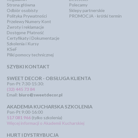
Strona główna
Polecamy
Odbiór osobisty
Sklepy partnerskie
Polityka Prywatności
PROMOCJA - krótki termin
Przelewy Numery Kont
Zwroty i reklamacje
Dostępne Płatność
Certyfikaty i Dokumentacje
Szkolenia i Kursy
KSeF
Pliki pomocy technicznej
SZYBKI KONTAKT
SWEET DECOR - OBSŁUGA KLIENTA
Pon-Pt 7:30-15:30:
(32) 445 73 84
Email:
biuro@sweetdecor.pl
AKADEMIA KUCHARSKA SZKOLENIA
Pon-Pt 9:00-16:00
517 081 966
(tylko szkolenia)
Więcej informacji o Akademii Kucharskiej
HURT I DYSTRYBUCJA