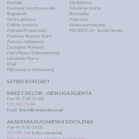
Kontakt
Dla Biznesu
Dostawa i koszty wysyłki
Szkolenia i kursy
Regulamin
Bestseller
Strona główna
Polecamy
Odbiór osobisty
Sklepy partnerskie
Polityka Prywatności
PROMOCJA - krótki termin
Przelewy Numery Kont
Zwroty i reklamacje
Dostępne Płatność
Certyfikaty i Dokumentacje
Szkolenia i Kursy
KSeF
Pliki pomocy technicznej
SZYBKI KONTAKT
SWEET DECOR - OBSŁUGA KLIENTA
Pon-Pt 7:30-15:30:
(32) 445 73 84
Email:
biuro@sweetdecor.pl
AKADEMIA KUCHARSKA SZKOLENIA
Pon-Pt 9:00-16:00
517 081 966
(tylko szkolenia)
Więcej informacji o Akademii Kucharskiej