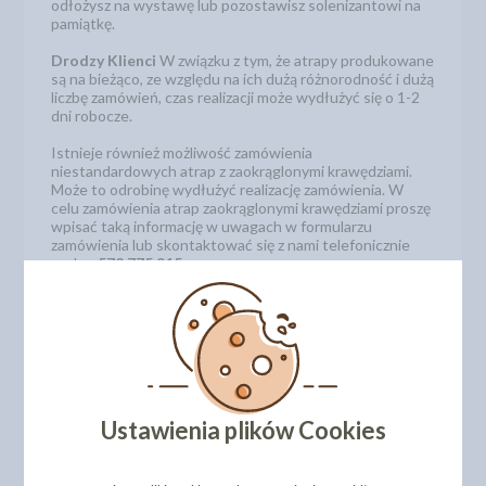
odłożysz na wystawę lub pozostawisz solenizantowi na
pamiątkę.
Drodzy Klienci
W związku z tym, że atrapy produkowane
są na bieżąco, ze względu na ich dużą różnorodność i dużą
liczbę zamówień, czas realizacji może wydłużyć się o 1-2
dni robocze.
Istnieje również możliwość zamówienia
niestandardowych atrap z zaokrąglonymi krawędziami.
Może to odrobinę wydłużyć realizację zamówienia. W
celu zamówienia atrap zaokrąglonymi krawędziami proszę
wpisać taką informację w uwagach w formularzu
zamówienia lub skontaktować się z nami telefonicznie
pod nr
572 775 915.
Wysokość pojedynczego piętra: 5 cm
Średnica: 46 cm
Kod produktu: 515146
Niestandardowe rozmiary atrap
Ustawienia plików Cookies
Oferujemy również inne rozmiary atrap.
Zobacz jak
zamówić niestandardowe rozmiary atrap.