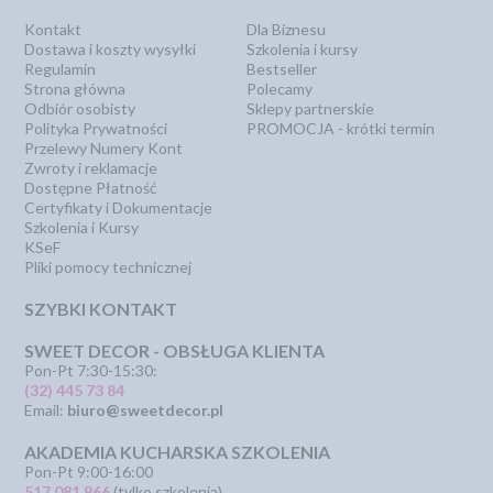
Kontakt
Dla Biznesu
Dostawa i koszty wysyłki
Szkolenia i kursy
Regulamin
Bestseller
Strona główna
Polecamy
Odbiór osobisty
Sklepy partnerskie
Polityka Prywatności
PROMOCJA - krótki termin
Przelewy Numery Kont
Zwroty i reklamacje
Dostępne Płatność
Certyfikaty i Dokumentacje
Szkolenia i Kursy
KSeF
Pliki pomocy technicznej
SZYBKI KONTAKT
SWEET DECOR - OBSŁUGA KLIENTA
Pon-Pt 7:30-15:30:
(32) 445 73 84
Email:
biuro@sweetdecor.pl
AKADEMIA KUCHARSKA SZKOLENIA
Pon-Pt 9:00-16:00
517 081 966
(tylko szkolenia)