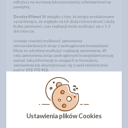
odłożysz na wystawę lub pozostawisz solenizantowi na
pamiątkę.
Drodzy Klienci
W związku z tym, że atrapy produkowane
są na bieżąco, ze względu na ich dużą różnorodność i dużą
liczbę zamówień, czas realizacji może wydłużyć się o 1-2
dni robocze.
Istnieje również możliwość zamówienia
niestandardowych atrap z zaokrąglonymi krawędziami.
Może to odrobinę wydłużyć realizację zamówienia. W
celu zamówienia atrap zaokrąglonymi krawędziami proszę
wpisać taką informację w uwagach w formularzu
zamówienia lub skontaktować się z nami telefonicznie
pod nr
572 775 915.
Wysokość pojedynczego piętra: 5 cm
Średnica: 40 cm
Kod produktu 515140
Niestandardowe rozmiary atrap
Ustawienia plików Cookies
Oferujemy również inne rozmiary atrap.
Zobacz jak
zamówić niestandardowe rozmiary atrap.