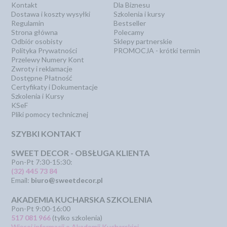
Kontakt
Dla Biznesu
Dostawa i koszty wysyłki
Szkolenia i kursy
Regulamin
Bestseller
Strona główna
Polecamy
Odbiór osobisty
Sklepy partnerskie
Polityka Prywatności
PROMOCJA - krótki termin
Przelewy Numery Kont
Zwroty i reklamacje
Dostępne Płatność
Certyfikaty i Dokumentacje
Szkolenia i Kursy
KSeF
Pliki pomocy technicznej
SZYBKI KONTAKT
SWEET DECOR - OBSŁUGA KLIENTA
Pon-Pt 7:30-15:30:
(32) 445 73 84
Email:
biuro@sweetdecor.pl
AKADEMIA KUCHARSKA SZKOLENIA
Pon-Pt 9:00-16:00
517 081 966
(tylko szkolenia)
Więcej informacji o Akademii Kucharskiej