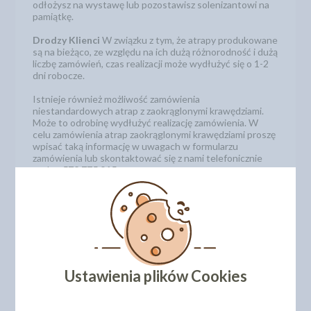
odłożysz na wystawę lub pozostawisz solenizantowi na
pamiątkę.
Drodzy Klienci
W związku z tym, że atrapy produkowane
są na bieżąco, ze względu na ich dużą różnorodność i dużą
liczbę zamówień, czas realizacji może wydłużyć się o 1-2
dni robocze.
Istnieje również możliwość zamówienia
niestandardowych atrap z zaokrąglonymi krawędziami.
Może to odrobinę wydłużyć realizację zamówienia. W
celu zamówienia atrap zaokrąglonymi krawędziami proszę
wpisać taką informację w uwagach w formularzu
zamówienia lub skontaktować się z nami telefonicznie
pod nr
572 775 915.
Wysokość pojedynczego piętra: 5 cm
Średnica: 50 cm
Kod produktu: 515150
Niestandardowe rozmiary atrap
Ustawienia plików Cookies
Oferujemy również inne rozmiary atrap.
Zobacz jak
zamówić niestandardowe rozmiary atrap.