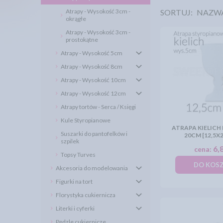
SORTUJ:
NAZW
Atrapy - Wysokość 3cm -
okrągłe
Atrapy - Wysokość 3cm -
prostokątne
Atrapy - Wysokość 5cm
Atrapy - Wysokość 8cm
Atrapy - Wysokość 10cm
Atrapy - Wysokość 12cm
Atrapy tortów - Serca / Księgi
Kule Styropianowe
ATRAPA KIELICH
Suszarki do pantofelków i
20CM [12,5X
szpilek
6,8
cena:
Topsy Turves
DO KOS
Akcesoria do modelowania
Figurki na tort
Florystyka cukiernicza
Literki i cyferki
Pędzle cukiernicze