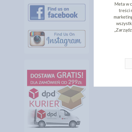
Meta w c
treści
marketing
wszystki
„Zarządz