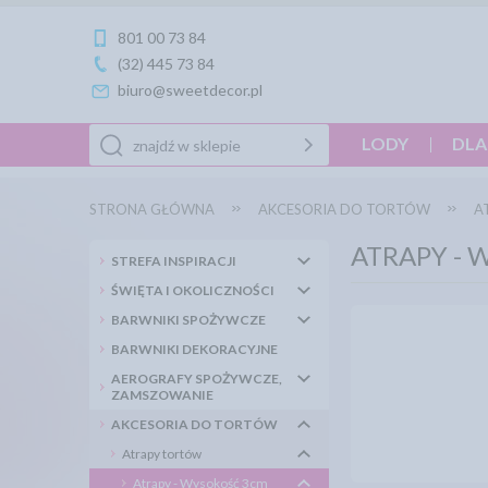
801 00 73 84
(32) 445 73 84
biuro@sweetdecor.pl
LODY
DLA
STRONA GŁÓWNA
AKCESORIA DO TORTÓW
A
ATRAPY -
STREFA INSPIRACJI
ŚWIĘTA I OKOLICZNOŚCI
BARWNIKI SPOŻYWCZE
BARWNIKI DEKORACYJNE
AEROGRAFY SPOŻYWCZE,
ZAMSZOWANIE
AKCESORIA DO TORTÓW
Atrapy tortów
Atrapy - Wysokość 3cm