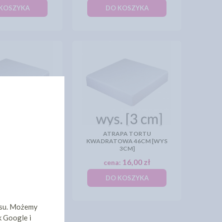
KOSZYKA
DO KOSZYKA
PA TORTU
ATRAPA TORTU
WA 44CM [WYS
KWADRATOWA 46CM [WYS
3CM]
3CM]
15,10 zł
16,00 zł
:
cena:
KOSZYKA
DO KOSZYKA
isu. Możemy
k Google i