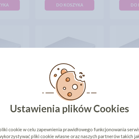
ZYKA
DO KOSZYKA
DO 
TORTU
ATRAPA TORTU
ATRA
40CM [WYS
KWADRATOWA 42CM [WYS
KWADRATO
3CM]
51 zł
14,30 zł
cena:
cena
Ustawienia plików Cookies
ZYKA
DO KOSZYKA
DO 
pliki cookie w celu zapewnienia prawidłowego funkcjonowania serw
1
2
3
ykorzystywać pliki cookie własne oraz naszych partnerów takich ja