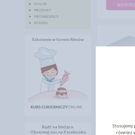
KOLOR
DO KOS
PRODUKT
PROWADZĄCY
RODZAJ
Szkolenie w formie filmów
ATRAPA 
KWADRATOWA 
3CM]
13,
cena:
DO KOS
Stosujemy 
Bądź na bieżąco.
Obserwuj nas na Facebooku
również w