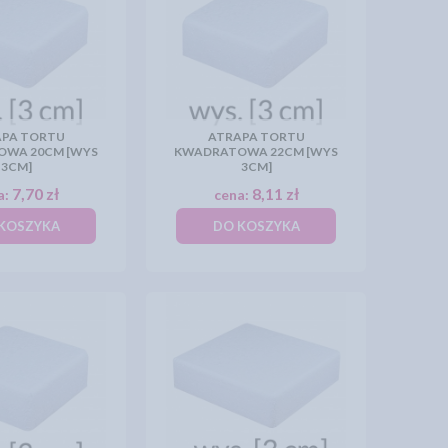
PA TORTU
ATRAPA TORTU
WA 20CM [WYS
KWADRATOWA 22CM [WYS
3CM]
3CM]
7,70 zł
8,11 zł
a:
cena:
KOSZYKA
DO KOSZYKA