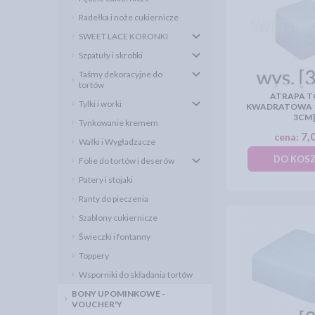
Radełka i noże cukiernicze
SWEET LACE KORONKI
Szpatuły i skrobki
Taśmy dekoracyjne do
tortów
ATRAPA 
Tylki i worki
KWADRATOWA 
3CM]
Tynkowanie kremem
7,0
cena:
Wałki i Wygładzacze
DO KOS
Folie do tortów i deserów
Patery i stojaki
Ranty do pieczenia
Szablony cukiernicze
Świeczki i fontanny
Toppery
Wsporniki do składania tortów
BONY UPOMINKOWE -
VOUCHER'Y