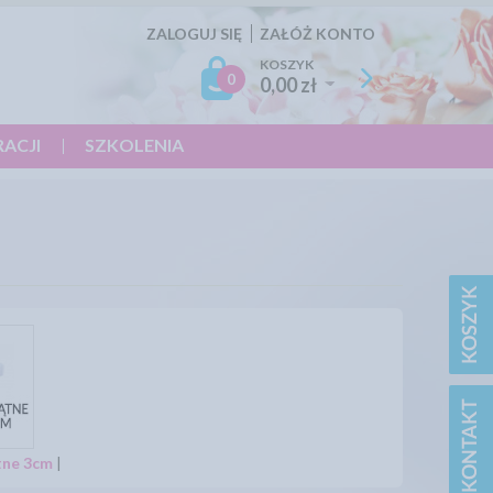
ZALOGUJ SIĘ
ZAŁÓŻ KONTO
KOSZYK
0
0,00 zł
RACJI
SZKOLENIA
tne 3cm
|