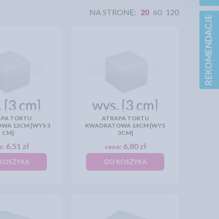
NA STRONĘ:
20
60
120
PA TORTU
ATRAPA TORTU
WA 12CM [WYS 3
KWADRATOWA 14CM [WYS
CM]
3CM]
6,51 zł
6,80 zł
a:
cena:
KOSZYKA
DO KOSZYKA