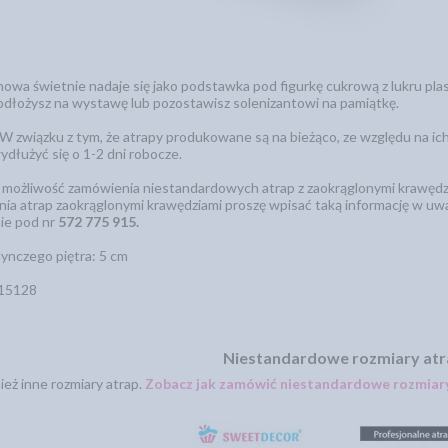
owa świetnie nadaje się jako podstawka pod figurkę cukrową z lukru plast
 odłożysz na wystawę lub pozostawisz solenizantowi na pamiątkę.
W związku z tym, że atrapy produkowane są na bieżąco, ze względu na ich
wydłużyć się o 1-2 dni robocze.
ż możliwość zamówienia niestandardowych atrap z zaokrąglonymi krawędzi
ia atrap zaokrąglonymi krawędziami proszę wpisać taką informację w uw
nie pod nr
572 775 915.
ynczego piętra: 5 cm
515128
Niestandardowe rozmiary at
eż inne rozmiary atrap.
Zobacz jak zamówić niestandardowe rozmiary