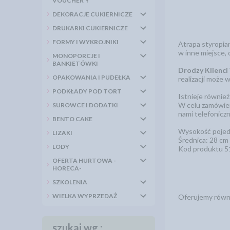
VOUCHER'Y
DEKORACJE CUKIERNICZE
DRUKARKI CUKIERNICZE
FORMY I WYKROJNIKI
Atrapa styropian
w inne miejsce,
MONOPORCJE I
BANKIETÓWKI
Drodzy Klienci
OPAKOWANIA I PUDEŁKA
realizacji może 
PODKŁADY POD TORT
Istnieje równie
W celu zamówien
SUROWCE I DODATKI
nami telefonicz
BENTO CAKE
Wysokość pojed
LIZAKI
Średnica: 28 cm
LODY
Kod produktu 
OFERTA HURTOWA -
HORECA-
SZKOLENIA
WIELKA WYPRZEDAŻ
Oferujemy równi
szukaj wg.: