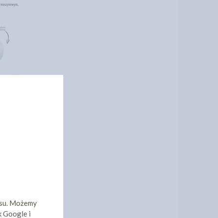
isu. Możemy
k Google i