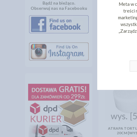
Bądź na bieżąco.
Meta w c
Obserwuj nas na Facebooku
treści
marketing
wszystki
„Zarządz
INNI KLIEN
ATRAPA TORTU
20CM [WYS