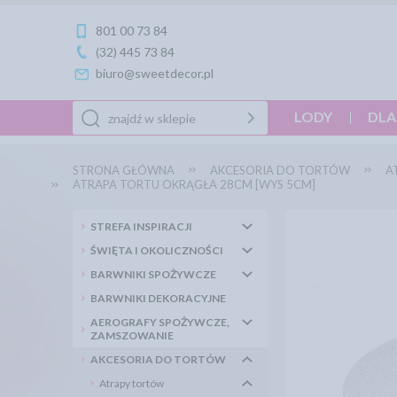
801 00 73 84
(32) 445 73 84
biuro@sweetdecor.pl
LODY
DLA
STRONA GŁÓWNA
AKCESORIA DO TORTÓW
A
ATRAPA TORTU OKRĄGŁA 28CM [WYS 5CM]
STREFA INSPIRACJI
ŚWIĘTA I OKOLICZNOŚCI
BARWNIKI SPOŻYWCZE
BARWNIKI DEKORACYJNE
AEROGRAFY SPOŻYWCZE,
ZAMSZOWANIE
AKCESORIA DO TORTÓW
Atrapy tortów