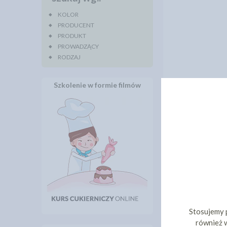
KOLOR
PRODUCENT
PRODUKT
PROWADZĄCY
RODZAJ
Szkolenie w formie filmów
Stosujemy 
również w