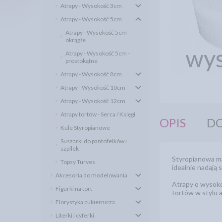
Atrapy - Wysokość 3cm
Atrapy - Wysokość 5cm
Atrapy - Wysokość 5cm -
okrągłe
Atrapy - Wysokość 5cm -
prostokątne
Atrapy - Wysokość 8cm
Atrapy - Wysokość 10cm
Atrapy - Wysokość 12cm
Atrapy tortów - Serca / Księgi
OPIS
DO
Kule Styropianowe
Suszarki do pantofelków i
szpilek
Styropianowa ma
Topsy Turves
idealnie nadają s
Akcesoria do modelowania
Atrapy o wysoko
Figurki na tort
tortów w stylu a
Florystyka cukiernicza
Literki i cyferki