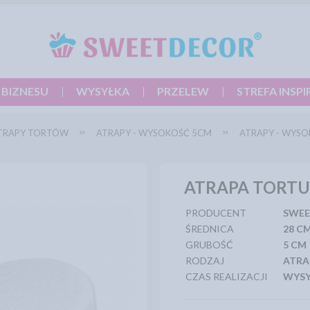
 BIZNESU
WYSYŁKA
PRZELEW
STREFA INSPI
TRAPY TORTÓW
ATRAPY - WYSOKOŚĆ 5CM
ATRAPY - WYSO
ATRAPA TORTU
PRODUCENT
SWEE
ŚREDNICA
28 C
GRUBOŚĆ
5 CM
RODZAJ
ATRA
CZAS REALIZACJI
WYSY