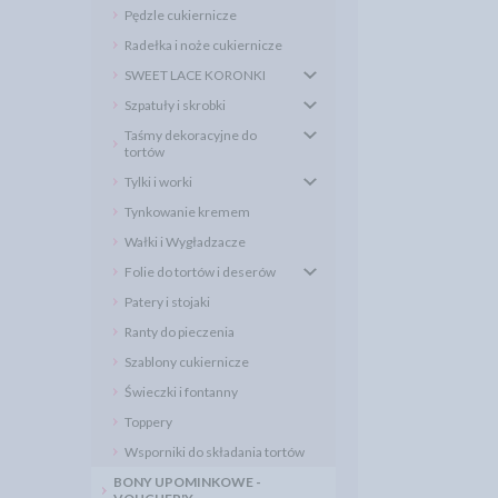
Pędzle cukiernicze
Radełka i noże cukiernicze
SWEET LACE KORONKI
Szpatuły i skrobki
Taśmy dekoracyjne do
tortów
Tylki i worki
Tynkowanie kremem
Wałki i Wygładzacze
Folie do tortów i deserów
Patery i stojaki
Ranty do pieczenia
Szablony cukiernicze
Świeczki i fontanny
Toppery
Wsporniki do składania tortów
BONY UPOMINKOWE -