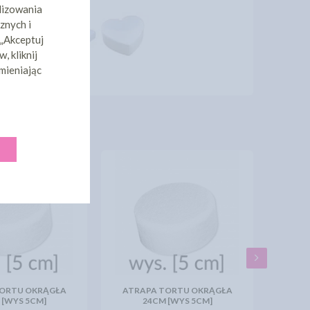
lizowania
znych i
 „Akceptuj
, kliknij
mieniając
TORTU OKRĄGŁA
ATRAPA TORTU OKRĄGŁA
 [WYS 5CM]
24CM [WYS 5CM]