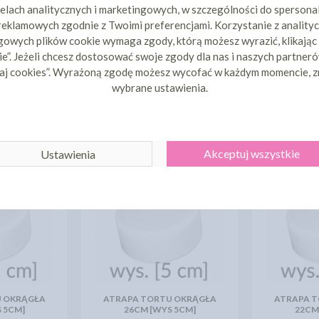
elach analitycznych i marketingowych, w szczególności do spersona
 reklamowych zgodnie z Twoimi preferencjami. Korzystanie z analityc
owych plików cookie wymaga zgody, którą możesz wyrazić, klikając
e”. Jeżeli chcesz dostosować swoje zgody dla nas i naszych partnerów
aj cookies”. Wyrażoną zgodę możesz wycofać w każdym momencie, z
wybrane ustawienia.
CI KUPILI TEŻ
Akceptuj wszystkie
Ustawienia
 OKRĄGŁA
ATRAPA TORTU OKRĄGŁA
ATRAPA 
 5CM]
26CM [WYS 5CM]
22CM