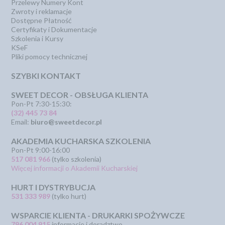
Przelewy Numery Kont
Zwroty i reklamacje
Dostępne Płatność
Certyfikaty i Dokumentacje
Szkolenia i Kursy
KSeF
Pliki pomocy technicznej
SZYBKI KONTAKT
SWEET DECOR - OBSŁUGA KLIENTA
Pon-Pt 7:30-15:30:
(32) 445 73 84
Email:
biuro@sweetdecor.pl
AKADEMIA KUCHARSKA SZKOLENIA
Pon-Pt 9:00-16:00
517 081 966
(tylko szkolenia)
Więcej informacji o Akademii Kucharskiej
HURT I DYSTRYBUCJA
531 333 989
(tylko hurt)
WSPARCIE KLIENTA - DRUKARKI SPOŻYWCZE
796 004 915
informacje i doradztwo