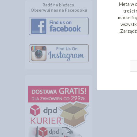
Meta w c
Bądź na bieżąco.
Obserwuj nas na Facebooku
treści
marketing
wszystki
„Zarządz