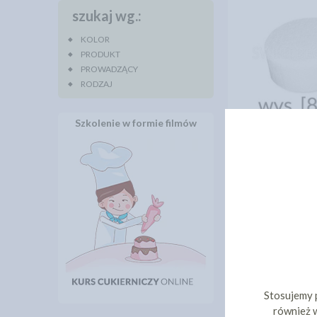
szukaj wg.:
KOLOR
PRODUKT
PROWADZĄCY
RODZAJ
Szkolenie w formie filmów
ATRAPA TORTU
20CM [WYS
9,7
cena:
DO KOS
Stosujemy 
również w