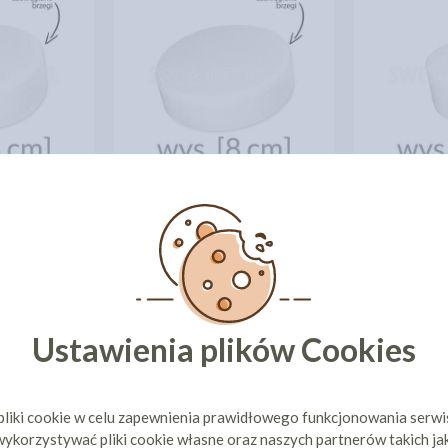
 OKRĄGŁA
ATRAPA TORTU OKRĄGŁA
ATRAPA 
 8CM]
24CM [WYS 8CM]
16CM
9 zł
11,60 zł
cena:
cen
ZYKA
DO KOSZYKA
DO 
Ustawienia plików Cookies
pliki cookie w celu zapewnienia prawidłowego funkcjonowania serw
ykorzystywać pliki cookie własne oraz naszych partnerów takich ja