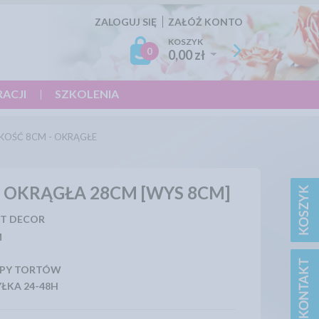
ZALOGUJ SIĘ
ZAŁÓŻ KONTO
KOSZYK
0
0,00 zł
RACJI
SZKOLENIA
KOŚĆ 8CM - OKRĄGŁE
 OKRĄGŁA 28CM [WYS 8CM]
T DECOR
M
PY TORTÓW
ŁKA 24-48H