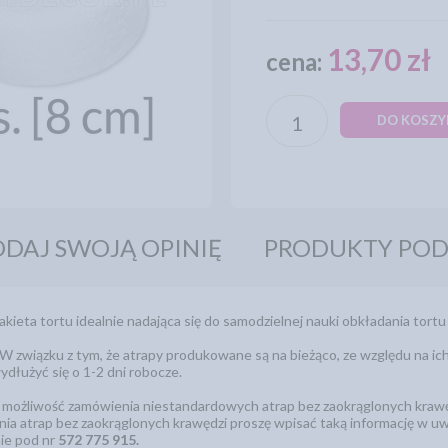
13,70 zł
cena:
DO KOSZY
DAJ SWOJĄ OPINIĘ
PRODUKTY PO
ieta tortu idealnie nadająca się do samodzielnej nauki obkładania tortu
W związku z tym, że atrapy produkowane są na bieżąco, ze względu na ich
wydłużyć się o 1-2 dni robocze.
ż możliwość zamówienia niestandardowych atrap bez zaokrąglonych krawęd
ia atrap bez zaokrąglonych krawędzi proszę wpisać taką informację w u
nie pod nr
572 775 915.