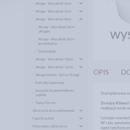
Atrapy - Wysokość 3cm
Atrapy - Wysokość 5cm
Atrapy - Wysokość 8cm
Atrapy - Wysokość 8cm -
okrągłe
Atrapy - Wysokość 8cm -
prostokątne
Sześciokąty
Atrapy - Wysokość 10cm
Atrapy - Wysokość 12cm
OPIS
DO
Atrapy tortów - Serca / Księgi
Kule Styropianowe
Suszarki do pantofelków i
Styropianowa mak
szpilek
Topsy Turves
Drodzy Klienci
realizacji może 
Akcesoria do modelowania
Istnieje równie
Figurki na tort
W celu zamówien
Florystyka cukiernicza
nami telefonicz