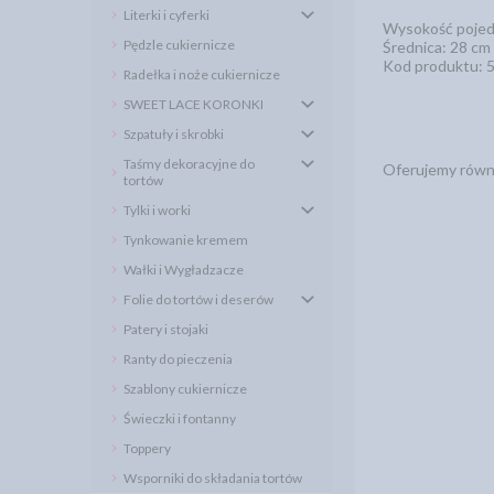
Literki i cyferki
Wysokość pojed
Pędzle cukiernicze
Średnica: 28 cm
Kod produktu: 
Radełka i noże cukiernicze
SWEET LACE KORONKI
Szpatuły i skrobki
Taśmy dekoracyjne do
Oferujemy równi
tortów
Tylki i worki
Tynkowanie kremem
Wałki i Wygładzacze
Folie do tortów i deserów
Patery i stojaki
Ranty do pieczenia
Szablony cukiernicze
Świeczki i fontanny
Toppery
Wsporniki do składania tortów