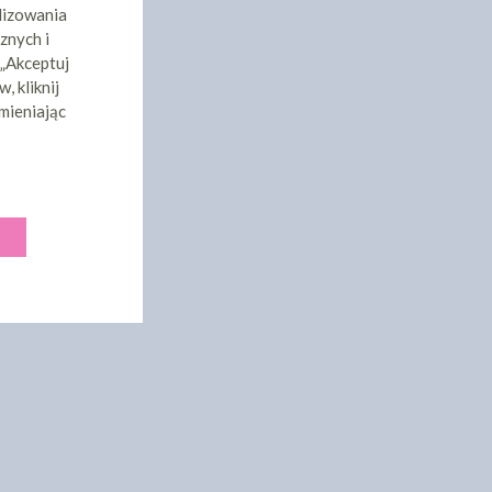
lizowania
znych i
 „Akceptuj
, kliknij
mieniając