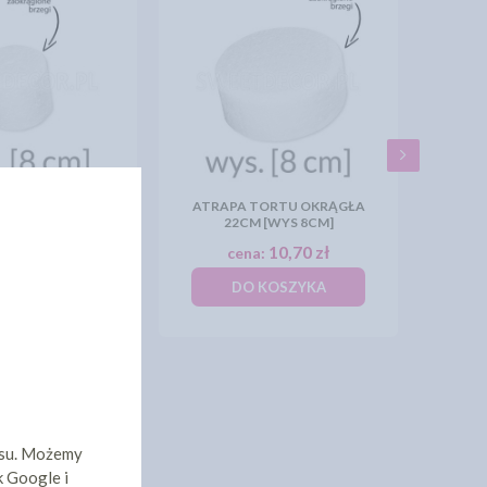
TORTU OKRĄGŁA
ATRAPA TORTU OKRĄGŁA
 [WYS 8CM]
22CM [WYS 8CM]
8,40 zł
10,70 zł
a:
cena:
KOSZYKA
DO KOSZYKA
isu. Możemy
k Google i