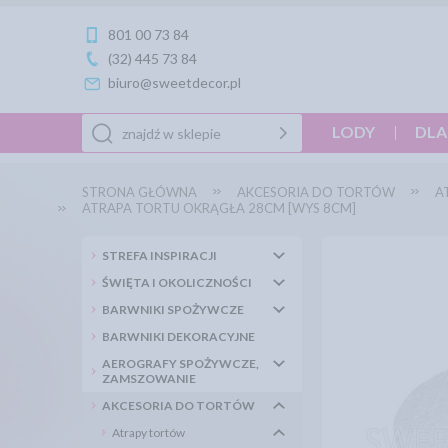
801 00 73 84
(32) 445 73 84
biuro@sweetdecor.pl
LODY
DLA
STRONA GŁÓWNA
AKCESORIA DO TORTÓW
A
ATRAPA TORTU OKRĄGŁA 28CM [WYS 8CM]
STREFA INSPIRACJI
ŚWIĘTA I OKOLICZNOŚCI
BARWNIKI SPOŻYWCZE
BARWNIKI DEKORACYJNE
AEROGRAFY SPOŻYWCZE,
ZAMSZOWANIE
AKCESORIA DO TORTÓW
Atrapy tortów