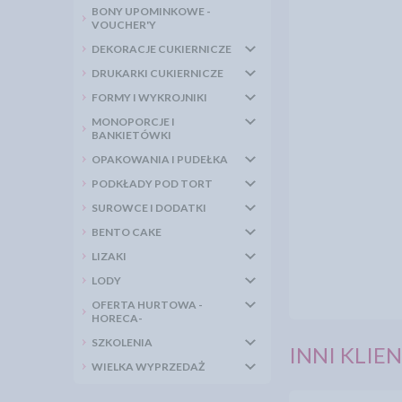
BONY UPOMINKOWE -
VOUCHER'Y
DEKORACJE CUKIERNICZE
DRUKARKI CUKIERNICZE
FORMY I WYKROJNIKI
MONOPORCJE I
BANKIETÓWKI
OPAKOWANIA I PUDEŁKA
PODKŁADY POD TORT
SUROWCE I DODATKI
BENTO CAKE
LIZAKI
LODY
OFERTA HURTOWA -
HORECA-
SZKOLENIA
INNI KLIEN
WIELKA WYPRZEDAŻ