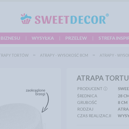
 BIZNESU
WYSYŁKA
PRZELEW
STREFA INSPI
TRAPY TORTÓW
ATRAPY - WYSOKOŚĆ 8CM
ATRAPY - WYSO
ATRAPA TORTU
PRODUCENT ⓘ
SWEE
ŚREDNICA
28 C
GRUBOŚĆ
8 CM
RODZAJ
ATRA
CZAS REALIZACJI
WYSY