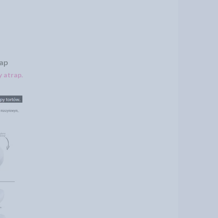
rap
 atrap.