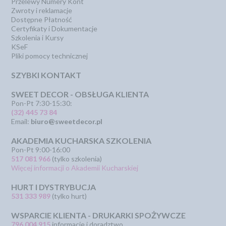
Przelewy Numery Kont
Zwroty i reklamacje
Dostępne Płatność
Certyfikaty i Dokumentacje
Szkolenia i Kursy
KSeF
Pliki pomocy technicznej
SZYBKI KONTAKT
SWEET DECOR - OBSŁUGA KLIENTA
Pon-Pt 7:30-15:30:
(32) 445 73 84
Email:
biuro@sweetdecor.pl
AKADEMIA KUCHARSKA SZKOLENIA
Pon-Pt 9:00-16:00
517 081 966
(tylko szkolenia)
Więcej informacji o Akademii Kucharskiej
HURT I DYSTRYBUCJA
531 333 989
(tylko hurt)
WSPARCIE KLIENTA - DRUKARKI SPOŻYWCZE
796 004 915
informacje i doradztwo