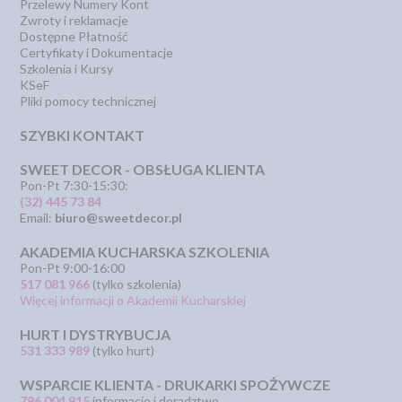
Przelewy Numery Kont
Zwroty i reklamacje
Dostępne Płatność
Certyfikaty i Dokumentacje
Szkolenia i Kursy
KSeF
Pliki pomocy technicznej
SZYBKI KONTAKT
SWEET DECOR - OBSŁUGA KLIENTA
Pon-Pt 7:30-15:30:
(32) 445 73 84
Email:
biuro@sweetdecor.pl
AKADEMIA KUCHARSKA SZKOLENIA
Pon-Pt 9:00-16:00
517 081 966
(tylko szkolenia)
Więcej informacji o Akademii Kucharskiej
HURT I DYSTRYBUCJA
531 333 989
(tylko hurt)
WSPARCIE KLIENTA - DRUKARKI SPOŻYWCZE
796 004 915
informacje i doradztwo