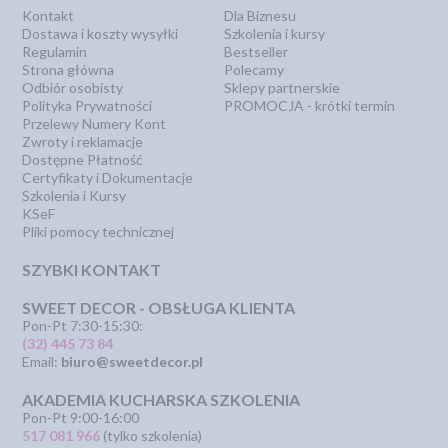
Kontakt
Dla Biznesu
Dostawa i koszty wysyłki
Szkolenia i kursy
Regulamin
Bestseller
Strona główna
Polecamy
Odbiór osobisty
Sklepy partnerskie
Polityka Prywatności
PROMOCJA - krótki termin
Przelewy Numery Kont
Zwroty i reklamacje
Dostępne Płatność
Certyfikaty i Dokumentacje
Szkolenia i Kursy
KSeF
Pliki pomocy technicznej
SZYBKI KONTAKT
SWEET DECOR - OBSŁUGA KLIENTA
Pon-Pt 7:30-15:30:
(32) 445 73 84
Email:
biuro@sweetdecor.pl
AKADEMIA KUCHARSKA SZKOLENIA
Pon-Pt 9:00-16:00
517 081 966
(tylko szkolenia)