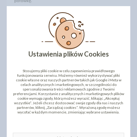
połówkę.
wymiar pojedynczego serca: 5cm x5cm
wymiar całej dekoracji: 5cm x 17,5cm
czas palenia: +/- 60 sekund
Numer katalogowy: 12-64 (TXF373)
W opakowaniu znajdują się 4szt.
DODAJ SWOJĄ OPINIĘ
Ustawienia plików Cookies
PRODUKTY PODOBNE
Stosujemy pliki cookie w celu zapewnienia prawidłowego
funkcjonowania serwisu. Możemy również wykorzystywać pliki
INNI KLIENCI KUPILI TEŻ
cookie własne oraz naszych partnerów takich jak Google i Meta w
celach analitycznych i marketingowych, w szczególności do
spersonalizowania treści reklamowych zgodnie z Twoimi
preferencjami. Korzystanie z analitycznych i marketingowych plików
cookie wymaga zgody, którą możesz wyrazić, klikając „Akceptuj
wszystkie”. Jeżeli chcesz dostosować swoje zgody dla nas i naszych
partnerów, kliknij „Zarządzaj cookies”. Wyrażoną zgodę możesz
wycofać w każdym momencie, zmieniając wybrane ustawienia.