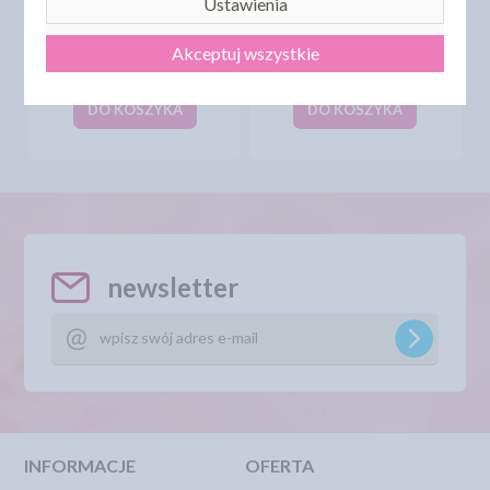
Ustawienia
FIGURKI CUKROWE -
ZESTAW DLA
ŚWIECZKI URODZINOWE
MUZYKANTA 6SZT
MIX 1, 24SZT. + 12POD.
Akceptuj wszystkie
19,94 zł
3,97 zł
cena:
cena:
DO KOSZYKA
DO KOSZYKA
newsletter
INFORMACJE
OFERTA