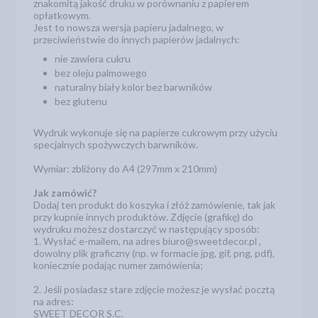
znakomitą jakość druku w porównaniu z papierem
opłatkowym.
Jest to nowsza wersja papieru jadalnego, w
przeciwieństwie do innych papierów jadalnych:
nie zawiera cukru
bez oleju palmowego
naturalny biały kolor bez barwników
bez glutenu
Wydruk wykonuje się na papierze cukrowym przy użyciu
specjalnych spożywczych barwników.
Wymiar: zbliżony do A4 (297mm x 210mm)
Jak zamówić?
Dodaj ten produkt do koszyka i złóż zamówienie, tak jak
przy kupnie innych produktów. Zdjęcie (grafikę) do
wydruku możesz dostarczyć w następujący sposób:
1. Wysłać e-mailem, na adres biuro@sweetdecor.pl ,
dowolny plik graficzny (np. w formacie jpg, gif, png, pdf),
koniecznie podając numer zamówienia;
2. Jeśli posiadasz stare zdjęcie możesz je wysłać pocztą
na adres:
SWEET DECOR S.C.