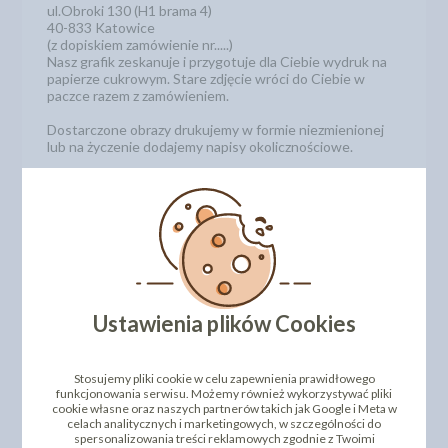
ul.Obroki 130 (H1 brama 4)
40-833 Katowice
(z dopiskiem zamówienie nr.....)
Nasz grafik zeskanuje i przygotuje dla Ciebie wydruk na
papierze cukrowym. Stare zdjęcie wróci do Ciebie w
paczce razem z zamówieniem.
Dostarczone obrazy drukujemy w formie niezmienionej
lub na życzenie dodajemy napisy okolicznościowe.
Uwaga!
Nie świadczymy usług graficznych. Na życzenie
klienta możemy dokonać niewielkich modyfikacji
przesłanej grafiki lub zdjęcia. Zamówienia z wydrukami
indywidualnymi są realizowane po wcześniejszej
przedpłacie zamówienia.
Wydruki wysyłamy zapakowane w specjalne
opakowanie, aby bezpiecznie do Ciebie dotarły.
Ustawienia plików Cookies
UWAGA!
Ze względu na właściwości papieru skrobiowego kolory
na jadalnym wydruku mogą się nieznacznie różnić od tych
Stosujemy pliki cookie w celu zapewnienia prawidłowego
na wydrukach tradycyjnych.
funkcjonowania serwisu. Możemy również wykorzystywać pliki
cookie własne oraz naszych partnerów takich jak Google i Meta w
celach analitycznych i marketingowych, w szczególności do
spersonalizowania treści reklamowych zgodnie z Twoimi