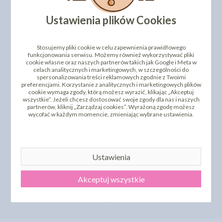
PRODUKTY PODOBNE
Ustawienia plików Cookies
INNI KLIENCI KUPILI TEŻ
Stosujemy pliki cookie w celu zapewnienia prawidłowego
funkcjonowania serwisu. Możemy również wykorzystywać pliki
cookie własne oraz naszych partnerów takich jak Google i Meta w
celach analitycznych i marketingowych, w szczególności do
spersonalizowania treści reklamowych zgodnie z Twoimi
preferencjami. Korzystanie z analitycznych i marketingowych plików
cookie wymaga zgody, którą możesz wyrazić, klikając „Akceptuj
wszystkie”. Jeżeli chcesz dostosować swoje zgody dla nas i naszych
partnerów, kliknij „Zarządzaj cookies”. Wyrażoną zgodę możesz
wycofać w każdym momencie, zmieniając wybrane ustawienia.
TORTOWNICA
OCYNOWANA DNO
OKRĄGŁE PODKŁADY
PŁASKIE ŚR 22CM
POD TORT - 30CM
Ustawienia
19,80 zł
3,15 zł
cena:
cena:
Akceptuj wszystkie
DO KOSZYKA
DO KOSZYKA