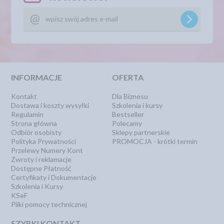
INFORMACJE
OFERTA
Kontakt
Dla Biznesu
Dostawa i koszty wysyłki
Szkolenia i kursy
Regulamin
Bestseller
Strona główna
Polecamy
Odbiór osobisty
Sklepy partnerskie
Polityka Prywatności
PROMOCJA - krótki termin
Przelewy Numery Kont
Zwroty i reklamacje
Dostępne Płatność
Certyfikaty i Dokumentacje
Szkolenia i Kursy
KSeF
Pliki pomocy technicznej
SZYBKI KONTAKT