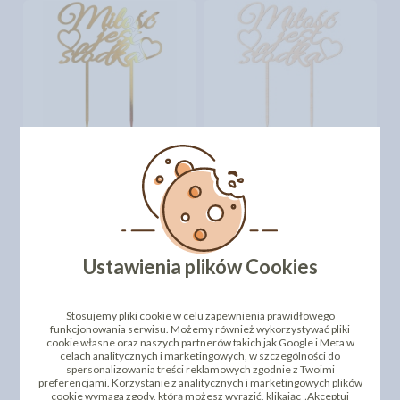
TOPPER - MIŁOŚĆ JEST
TOPPER - MIŁOŚĆ JEST
SŁODKA (088LZ)
SŁODKA (088S)
31,34 zł
16,61 zł
cena:
cena:
DO KOSZYKA
DO KOSZYKA
Ustawienia plików Cookies
Stosujemy pliki cookie w celu zapewnienia prawidłowego
funkcjonowania serwisu. Możemy również wykorzystywać pliki
cookie własne oraz naszych partnerów takich jak Google i Meta w
celach analitycznych i marketingowych, w szczególności do
spersonalizowania treści reklamowych zgodnie z Twoimi
preferencjami. Korzystanie z analitycznych i marketingowych plików
cookie wymaga zgody, którą możesz wyrazić, klikając „Akceptuj