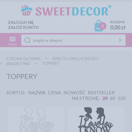
ZALOGUJ SIĘ
KOSZYK
0
0,00 zł
ZAŁÓŻ KONTO
MENU
STRONA GŁÓWNA
ŚWIĘTA I OKOLICZNOŚCI
TOPPERY
WALENTYNKI
TOPPERY
SORTUJ:
NAZWA
CENA
NOWOŚĆ
BESTSELLER
NA STRONĘ:
20
60
120