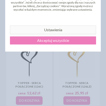
wszystkie”. Jeżeli chcesz dostosować swoje zgody dla nas i naszych
partnerów, kliknij „Zarządzaj cookies”. Wyrażoną zgodę możesz
TOPPER - MR&MRS +
TOPPER - SERCA
wycofać w każdym momencie, zmieniając wybrane ustawienia.
SERCE - (182)
POŁĄCZONE (126B)
11,91 zł
12,62 zł
cena od:
cena:
WYBIERZ
DO KOSZYKA
Ustawienia
Akceptuj wszystkie
TOPPER - SERCA
TOPPER - SERCA
POŁĄCZONE (126C)
POŁĄCZONE (126LZ)
12,62 zł
25,95 zł
cena:
cena:
DO KOSZYKA
DO KOSZYKA