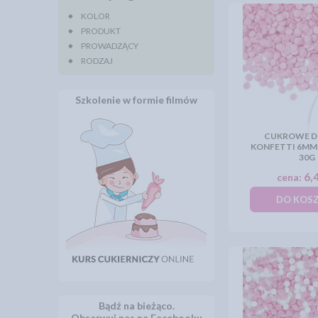
KOLOR
PRODUKT
PROWADZĄCY
RODZAJ
Szkolenie w formie filmów
CUKROWE D
KONFETTI 6MM
30G
6,4
cena:
DO KOS
Bądź na bieżąco.
Obserwuj nas na Facebooku