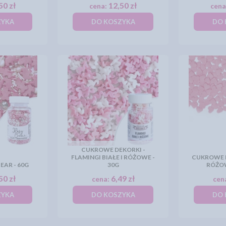
50 zł
12,50 zł
cena:
cena
ZYKA
DO KOSZYKA
DO 
CUKROWE DEKORKI -
FLAMINGI BIAŁE I RÓŻOWE -
CUKROWE D
EAR - 60G
30G
RÓŻO
50 zł
6,49 zł
cena:
cen
ZYKA
DO KOSZYKA
DO 