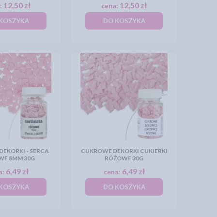
12,50 zł
12,50 zł
:
cena:
KOSZYKA
DO KOSZYKA
EKORKI - SERCA
CUKROWE DEKORKI CUKIERKI
WE 8MM 30G
RÓŻOWE 30G
6,49 zł
6,49 zł
a:
cena:
KOSZYKA
DO KOSZYKA