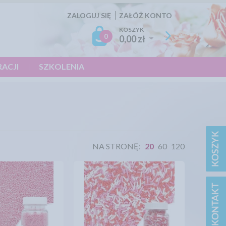
ZALOGUJ SIĘ
ZAŁÓŻ KONTO
KOSZYK
0
0,00 zł
RACJI
SZKOLENIA
NA STRONĘ:
20
60
120