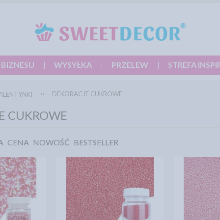
 BIZNESU
WYSYŁKA
PRZELEW
STREFA INSPI
DEKORACJE CUKROWE
ALENTYNKI
E CUKROWE
A
CENA
NOWOŚĆ
BESTSELLER