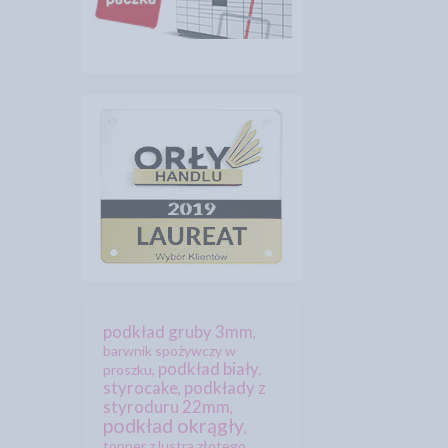
podkład gruby 3mm
,
barwnik spożywczy w
podkład biały
proszku
,
,
styrocake
podkłady z
,
styroduru 22mm
,
podkład okrągły
,
topper z lustra złotego
,