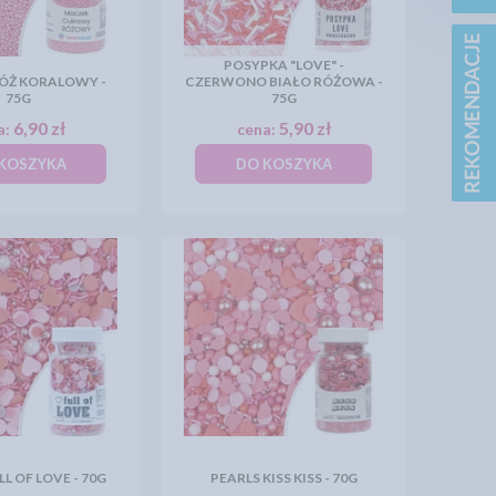
POSYPKA "LOVE" -
ÓŻ KORALOWY -
CZERWONO BIAŁO RÓŻOWA -
75G
75G
6,90 zł
5,90 zł
a:
cena:
KOSZYKA
DO KOSZYKA
L OF LOVE - 70G
PEARLS KISS KISS - 70G