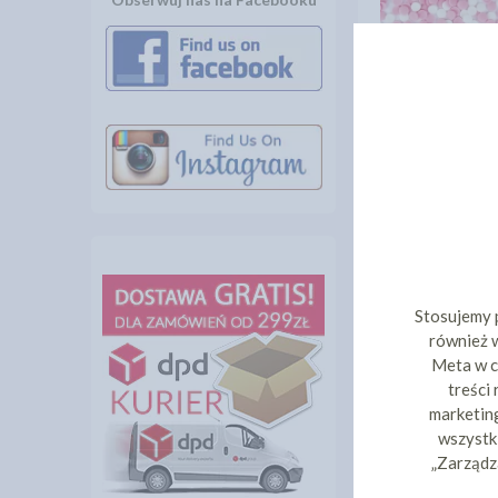
CUKROWE D
KONFETTI RÓŻ
6MM - 
6,4
cena:
DO KOS
Stosujemy 
również w
Meta w c
treści
marketing
wszystki
„Zarządz