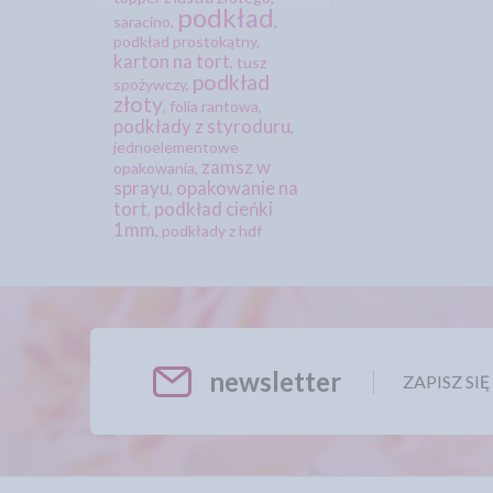
podkład
saracino
,
,
podkład prostokątny
,
karton na tort
,
tusz
podkład
spożywczy
,
złoty
,
folia rantowa
,
podkłady z styroduru
,
jednoelementowe
zamsz w
opakowania
,
sprayu
opakowanie na
,
tort
podkład cieńki
,
1mm
,
podkłady z hdf
newsletter
ZAPISZ SI