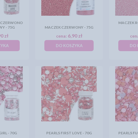
- CZERWONO
MACZEK R
Y - 75G
MACZEK CZERWONY - 75G
0 zł
6,90 zł
cena:
cen
ZYKA
DO KOSZYKA
DO 
GIRL - 70G
PEARLS FIRST LOVE - 70G
PEARLS FUL