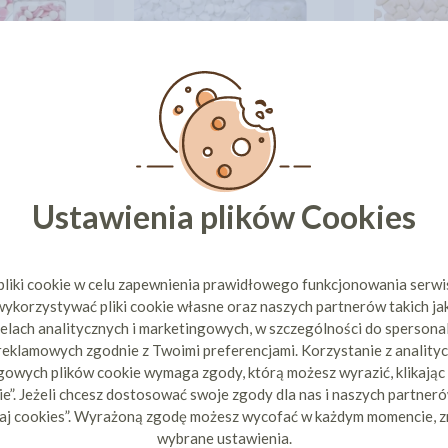
EKORKI
CUKRO
OWO-BIAŁE
CUKROWE DEKORKI
SERDUSZKA 
30G
SERDUSZKA BIAŁE - 30G
9 zł
6,49 zł
cena:
cen
ZYKA
DO KOSZYKA
DO 
Ustawienia plików Cookies
1
2
3
4
5
pliki cookie w celu zapewnienia prawidłowego funkcjonowania serw
ykorzystywać pliki cookie własne oraz naszych partnerów takich ja
POKAŻ WSZYSTKIE PRODUKT
elach analitycznych i marketingowych, w szczególności do spersona
 reklamowych zgodnie z Twoimi preferencjami. Korzystanie z analityc
owych plików cookie wymaga zgody, którą możesz wyrazić, klikając
e”. Jeżeli chcesz dostosować swoje zgody dla nas i naszych partnerów
aj cookies”. Wyrażoną zgodę możesz wycofać w każdym momencie, z
wybrane ustawienia.