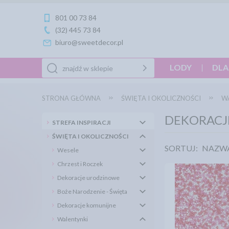
801 00 73 84
(32) 445 73 84
biuro@sweetdecor.pl
LODY
DLA
STRONA GŁÓWNA
ŚWIĘTA I OKOLICZNOŚCI
W
DEKORACJ
STREFA INSPIRACJI
ŚWIĘTA I OKOLICZNOŚCI
SORTUJ:
NAZW
Wesele
Chrzest i Roczek
Dekoracje urodzinowe
Boże Narodzenie - Święta
Dekoracje komunijne
Walentynki