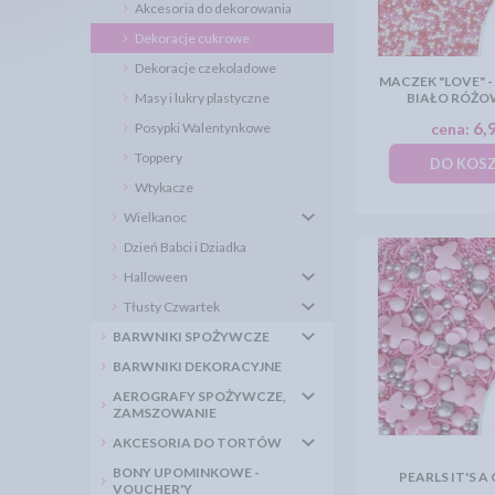
Akcesoria do dekorowania
Dekoracje cukrowe
Dekoracje czekoladowe
MACZEK "LOVE" 
Masy i lukry plastyczne
BIAŁO RÓŻOW
6,9
Posypki Walentynkowe
cena:
Toppery
DO KOS
Wtykacze
Wielkanoc
Dzień Babci i Dziadka
Halloween
Tłusty Czwartek
BARWNIKI SPOŻYWCZE
BARWNIKI DEKORACYJNE
AEROGRAFY SPOŻYWCZE,
ZAMSZOWANIE
AKCESORIA DO TORTÓW
BONY UPOMINKOWE -
PEARLS IT'S A 
VOUCHER'Y