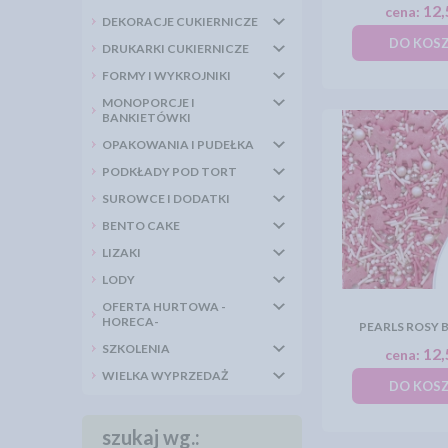
12,
cena:
DEKORACJE CUKIERNICZE
DO KOS
DRUKARKI CUKIERNICZE
FORMY I WYKROJNIKI
MONOPORCJE I
BANKIETÓWKI
OPAKOWANIA I PUDEŁKA
PODKŁADY POD TORT
SUROWCE I DODATKI
BENTO CAKE
LIZAKI
LODY
OFERTA HURTOWA -
HORECA-
PEARLS ROSY B
SZKOLENIA
12,
cena:
WIELKA WYPRZEDAŻ
DO KOS
szukaj wg.: