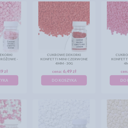
EKORKI
CUKROWE DEKORKI
CUKRO
 RÓŻOWE -
KONFETTI MINI CZERWONE
KONFETT
4MM - 30G
4M
9 zł
6,49 zł
cena:
cen
ZYKA
DO KOSZYKA
DO 