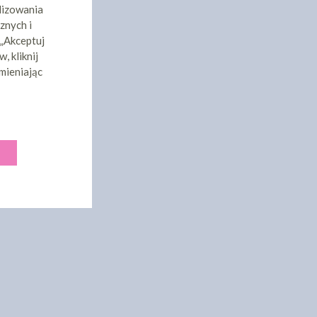
lizowania
znych i
 „Akceptuj
, kliknij
mieniając