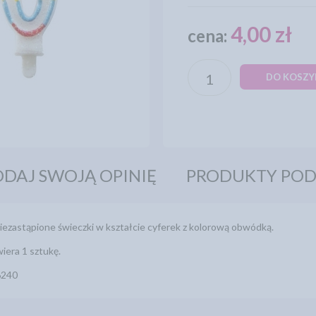
4,00 zł
cena:
DO KOSZY
DAJ SWOJĄ OPINIĘ
PRODUKTY PO
niezastąpione świeczki w kształcie cyferek z kolorową obwódką.
era 1 sztukę.
6240