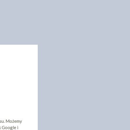
isu. Możemy
k Google i