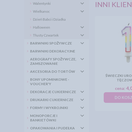
INNI KLIEN
Walentynki
Wielkanoc
Dzień Babci i Dziadka
Halloween
Tłusty Czwartek
BARWNIKI SPOŻYWCZE
BARWNIKI DEKORACYJNE
AEROGRAFY SPOŻYWCZE,
ZAMSZOWANIE
AKCESORIA DO TORTÓW
ŚWIECZKI UR
BONY UPOMINKOWE -
TĘCZOW
VOUCHER'Y
4,0
cena:
DEKORACJE CUKIERNICZE
DO KOS
DRUKARKI CUKIERNICZE
FORMY I WYKROJNIKI
MONOPORCJE I
BANKIETÓWKI
OPAKOWANIA I PUDEŁKA