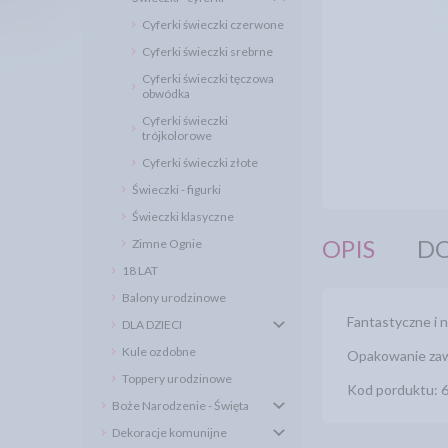
Cyferki świeczki czerwone
Cyferki świeczki srebrne
Cyferki świeczki tęczowa
obwódka
Cyferki świeczki
trójkolorowe
Cyferki świeczki złote
Świeczki - figurki
Świeczki klasyczne
OPIS
DO
Zimne Ognie
18 LAT
Balony urodzinowe
Fantastyczne i 
DLA DZIECI
Kule ozdobne
Opakowanie zawi
Toppery urodzinowe
Kod porduktu: 
Boże Narodzenie - Święta
Dekoracje komunijne