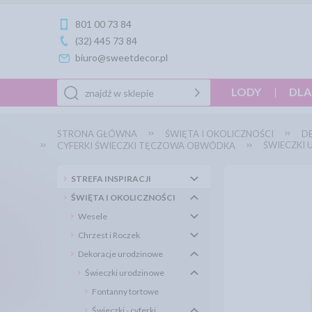
801 00 73 84
(32) 445 73 84
biuro@sweetdecor.pl
LODY
DLA
STRONA GŁÓWNA
ŚWIĘTA I OKOLICZNOŚCI
D
ŚWIECZKI
CYFERKI ŚWIECZKI TĘCZOWA OBWÓDKA
STREFA INSPIRACJI
ŚWIĘTA I OKOLICZNOŚCI
Wesele
Chrzest i Roczek
Dekoracje urodzinowe
Świeczki urodzinowe
Fontanny tortowe
Świeczki - cyferki