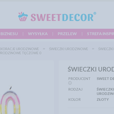
 BIZNESU
WYSYŁKA
PRZELEW
STREFA INSPI
EKORACJE URODZINOWE
ŚWIECZKI URODZINOWE
ŚWIECZKI 
 URODZINOWE TĘCZOWE 0
ŚWIECZKI URO
PRODUCENT
SWEET D
ⓘ
RODZAJ
ŚWIECZKI
URODZI
KOLOR
ZŁOTY