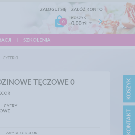
ZALOGUJ SIĘ
ZAŁÓŻ KONTO
KOSZYK
0
0,00 zł
RACJI
SZKOLENIA
- CYFERKI
DZINOWE TĘCZOWE 0
ECOR
 - CYFRY
NOWE
ZAPYTAJ O PRODUKT