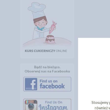
Bądź na bieżąco.
Obserwuj nas na Facebooku
Stosujemy 
również w