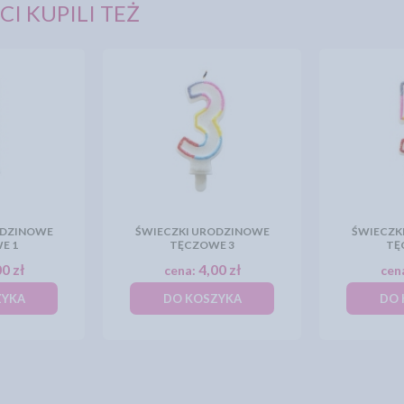
CI KUPILI TEŻ
ODZINOWE
ŚWIECZKI URODZINOWE
ŚWIECZK
E 1
TĘCZOWE 3
TĘ
0 zł
4,00 zł
cena:
cen
ZYKA
DO KOSZYKA
DO 