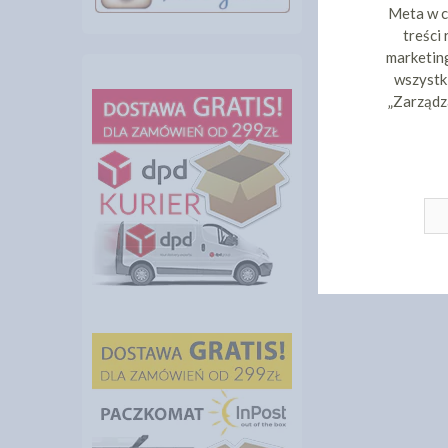
Meta w c
treści
marketing
wszystki
„Zarządz