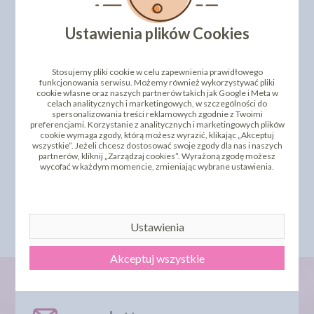
INNI KLIENCI KUPILI TEŻ
Ustawienia plików Cookies
Stosujemy pliki cookie w celu zapewnienia prawidłowego
funkcjonowania serwisu. Możemy również wykorzystywać pliki
cookie własne oraz naszych partnerów takich jak Google i Meta w
celach analitycznych i marketingowych, w szczególności do
spersonalizowania treści reklamowych zgodnie z Twoimi
preferencjami. Korzystanie z analitycznych i marketingowych plików
cookie wymaga zgody, którą możesz wyrazić, klikając „Akceptuj
WYDRUK JADALNY NA
wszystkie”. Jeżeli chcesz dostosować swoje zgody dla nas i naszych
OKRĄGŁE PODKŁADY
PAPIERZE OPŁATKOWYM
partnerów, kliknij „Zarządzaj cookies”. Wyrażoną zgodę możesz
POD TORT GRUBE- 30CM
- CLASSIC
wycofać w każdym momencie, zmieniając wybrane ustawienia.
4,92 zł
19,98 zł
cena:
cena:
DO KOSZYKA
WYBIERZ
Ustawienia
Akceptuj wszystkie