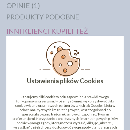
OPINIE (1)
PRODUKTY PODOBNE
INNI KLIENCI KUPILI TEŻ
Ustawienia plików Cookies
BARWNIK W PROSZKU
BARWNIK W PROSZKU
STEPHANE KLEIN -
STEPHANE KLEIN - ŻÓŁTY
RÓŻOWY 8G
CYTRYNOWY 8G
Stosujemy pliki cookie w celu zapewnienia prawidłowego
funkcjonowania serwisu. Możemy również wykorzystywać pliki
21,40 zł
20,90 zł
cena:
cena:
cookie własne oraz naszych partnerów takich jak Google i Meta w
celach analitycznych i marketingowych, w szczególności do
DO KOSZYKA
DO KOSZYKA
spersonalizowania treści reklamowych zgodnie z Twoimi
preferencjami. Korzystanie z analitycznych i marketingowych plików
cookie wymaga zgody, którą możesz wyrazić, klikając „Akceptuj
wszystkie”. Jeżeli chcesz dostosować swoje zgody dla nas i naszych