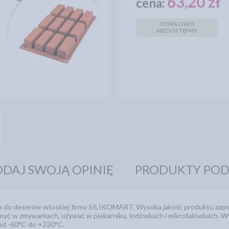
63,20 zł
cena:
CHWILOWO
NIEDOSTĘPNY
DAJ SWOJĄ OPINIĘ
PRODUKTY PO
a do deserów włoskiej firmy SILIKOMART. Wysoka jakość produktu zape
yć w zmywarkach, używać w piekarniku, lodówkach i mikrofalówkach. 
od -60°C do +230°C.