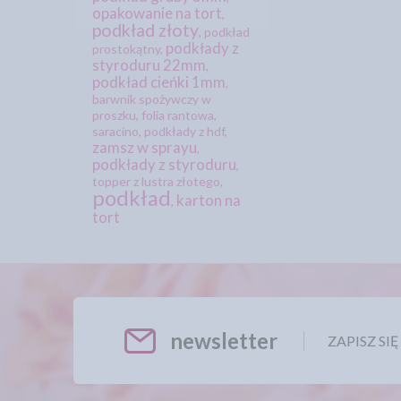
opakowanie na tort
,
podkład złoty
,
podkład
podkłady z
prostokątny
,
styroduru 22mm
,
podkład cieńki 1mm
,
barwnik spożywczy w
proszku
,
folia rantowa
,
saracino
,
podkłady z hdf
,
zamsz w sprayu
,
podkłady z styroduru
,
topper z lustra złotego
,
podkład
karton na
,
tort
newsletter
ZAPISZ SI