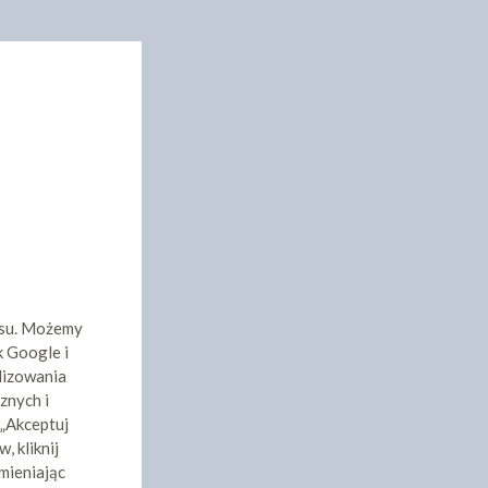
isu. Możemy
k Google i
lizowania
znych i
 „Akceptuj
, kliknij
mieniając