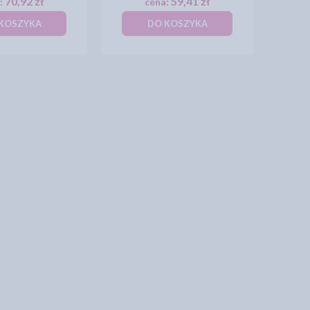
70,92 zł
59,41 zł
:
cena:
KOSZYKA
DO KOSZYKA