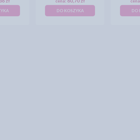
86 zł
60,70 zł
cena:
cena
ZYKA
DO KOSZYKA
DO 