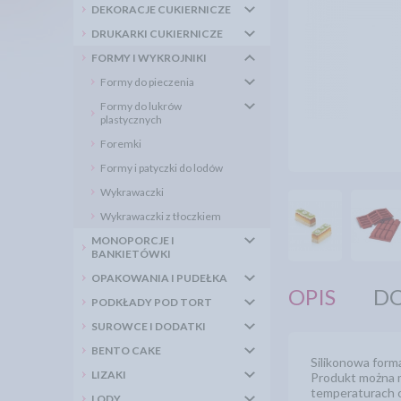
DEKORACJE CUKIERNICZE
DRUKARKI CUKIERNICZE
FORMY I WYKROJNIKI
Formy do pieczenia
Formy do lukrów
plastycznych
Foremki
Formy i patyczki do lodów
Wykrawaczki
Wykrawaczki z tłoczkiem
MONOPORCJE I
BANKIETÓWKI
OPAKOWANIA I PUDEŁKA
OPIS
DO
PODKŁADY POD TORT
SUROWCE I DODATKI
BENTO CAKE
Silikonowa form
LIZAKI
Produkt można m
temperaturach 
LODY