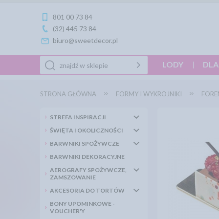
801 00 73 84
(32) 445 73 84
biuro@sweetdecor.pl
LODY
DLA
STRONA GŁÓWNA
FORMY I WYKROJNIKI
FORE
STREFA INSPIRACJI
ŚWIĘTA I OKOLICZNOŚCI
BARWNIKI SPOŻYWCZE
BARWNIKI DEKORACYJNE
AEROGRAFY SPOŻYWCZE,
ZAMSZOWANIE
AKCESORIA DO TORTÓW
BONY UPOMINKOWE -
VOUCHER'Y