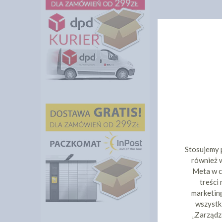
Stosujemy 
również w
Meta w c
treści
marketing
wszystki
„Zarządz