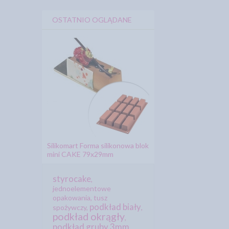
OSTATNIO OGLĄDANE
Silikomart Forma silikonowa blok
mini CAKE 79x29mm
styrocake
,
jednoelementowe
opakowania
,
tusz
podkład biały
spożywczy
,
,
podkład okrągły
,
podkład gruby 3mm
,