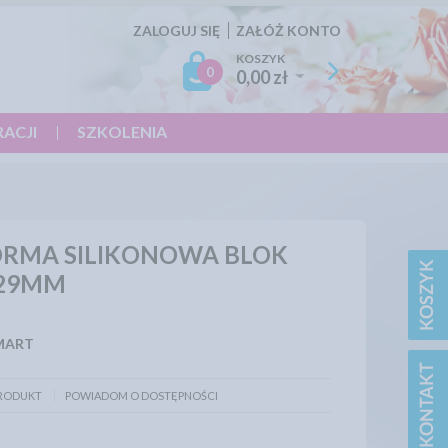
ZALOGUJ SIĘ
ZAŁÓŻ KONTO
KOSZYK
0
0,00 zł
RACJI
SZKOLENIA
ORMA SILIKONOWA BLOK
X29MM
MART
PRODUKT
POWIADOM O DOSTĘPNOŚCI