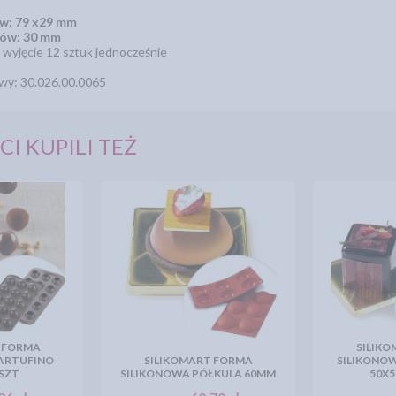
w: 79 x29 mm
ów: 30 mm
 wyjęcie 12 sztuk jednocześnie
wy: 30.026.00.0065
CI KUPILI TEŻ
 FORMA
SILIK
ARTUFINO
SILIKOMART FORMA
SILIKONO
5SZT
SILIKONOWA PÓŁKULA 60MM
50X5