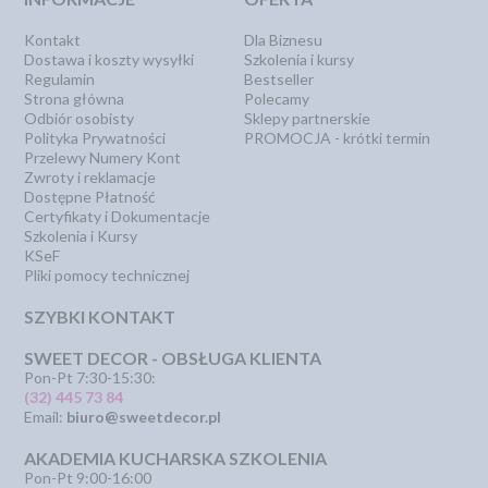
Kontakt
Dla Biznesu
Dostawa i koszty wysyłki
Szkolenia i kursy
Regulamin
Bestseller
Strona główna
Polecamy
Odbiór osobisty
Sklepy partnerskie
Polityka Prywatności
PROMOCJA - krótki termin
Przelewy Numery Kont
Zwroty i reklamacje
Dostępne Płatność
Certyfikaty i Dokumentacje
Szkolenia i Kursy
KSeF
Pliki pomocy technicznej
SZYBKI KONTAKT
SWEET DECOR - OBSŁUGA KLIENTA
Pon-Pt 7:30-15:30:
(32) 445 73 84
Email:
biuro@sweetdecor.pl
AKADEMIA KUCHARSKA SZKOLENIA
Pon-Pt 9:00-16:00