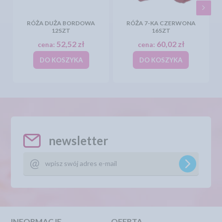
RÓŻA DUŻA BORDOWA
RÓŻA 7-KA CZERWONA
12SZT
16SZT
52,52 zł
60,02 zł
cena:
cena:
DO KOSZYKA
DO KOSZYKA
newsletter
INFORMACJE
OFERTA