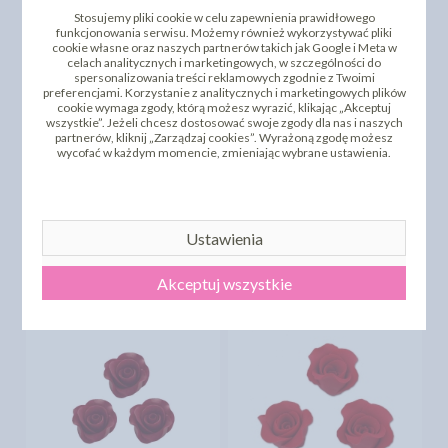
Stosujemy pliki cookie w celu zapewnienia prawidłowego
funkcjonowania serwisu. Możemy również wykorzystywać pliki
cookie własne oraz naszych partnerów takich jak Google i Meta w
celach analitycznych i marketingowych, w szczególności do
spersonalizowania treści reklamowych zgodnie z Twoimi
preferencjami. Korzystanie z analitycznych i marketingowych plików
cookie wymaga zgody, którą możesz wyrazić, klikając „Akceptuj
wszystkie”. Jeżeli chcesz dostosować swoje zgody dla nas i naszych
partnerów, kliknij „Zarządzaj cookies”. Wyrażoną zgodę możesz
wycofać w każdym momencie, zmieniając wybrane ustawienia.
DODAJ SWOJĄ OPINIĘ
PRODUKTY PODOBNE
Ustawienia
INNI KLIENCI KUPILI TEŻ
Akceptuj wszystkie