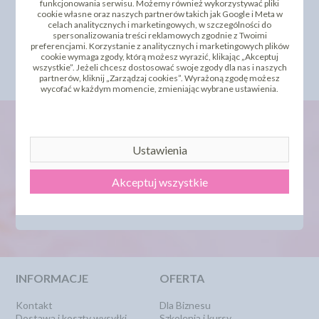
funkcjonowania serwisu. Możemy również wykorzystywać pliki
cookie własne oraz naszych partnerów takich jak Google i Meta w
celach analitycznych i marketingowych, w szczególności do
DODAJ SWOJĄ OPINIĘ
spersonalizowania treści reklamowych zgodnie z Twoimi
preferencjami. Korzystanie z analitycznych i marketingowych plików
cookie wymaga zgody, którą możesz wyrazić, klikając „Akceptuj
PRODUKTY PODOBNE
wszystkie”. Jeżeli chcesz dostosować swoje zgody dla nas i naszych
partnerów, kliknij „Zarządzaj cookies”. Wyrażoną zgodę możesz
wycofać w każdym momencie, zmieniając wybrane ustawienia.
Ustawienia
newsletter
Akceptuj wszystkie
INFORMACJE
OFERTA
Kontakt
Dla Biznesu
Dostawa i koszty wysyłki
Szkolenia i kursy